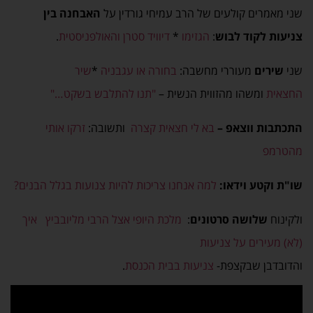
שני מאמרים קולעים של הרב עמיחי גורדין על
האבחנה בין
צניעות לקוד לבוש
:
הגזימו
*
דיוויד סטרן והאולפניסטית
.
שני
שירים
מעוררי מחשבה:
בחורה או עגבניה
*
שיר
החצאית
ומשהו מהזווית הנשית –
"תנו להתלבש בשקט…"
התכתבות ווצאפ –
בא לי חצאית קצרה
ותשובה:
זרקו אותי
מהטרמפ
שו"ת וקטע וידאו:
למה אנחנו צריכות להיות צנועות בגלל הבנים?
ולקינוח
שלושה סרטונים
:
מלכת היופי אצל הרבי מליובביץ
איך
(לא) מעירים על צניעות
והדובדבן שבקצפת-
צניעות בבית הכנסת
.