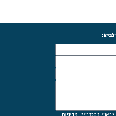
 לביא:
 קראתי והסכמתי ל-
מדיניות