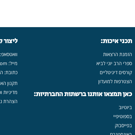
תכני איכות:
ליצור 
הזמנת הרצאות
וואטסאפ: 546702313
ספרי הרב יוני לביא
מייל: yonilavi10@gmail.com
קורסים דיגיטליים
כתובת: הרב יש
הצטרפות למועדון
תקנון הא
מדיניות ו
כאן תמצאו אותנו ברשתות החברתיות:
הצהרת נג
ביוטיוב
בספוטיפיי
בפייסבוק
באינסטגרם