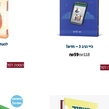
לגעת 
היי הרב 3 – חדש!
₪
59
₪118
הוספה לסל
 לסל
הושלמה
הסדרה!