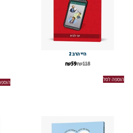
היי הרב 2
₪
59
₪118
הוספה לסל
הוספה