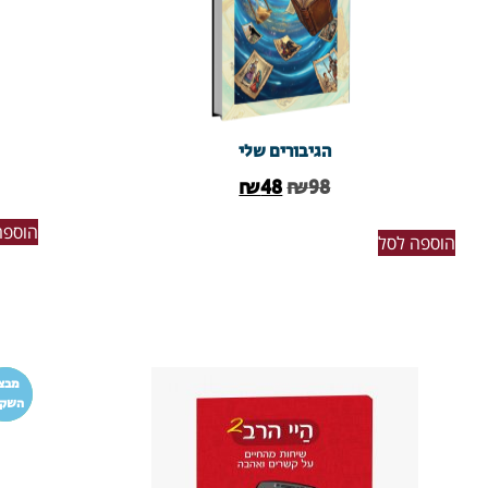
הגיבורים שלי
₪
48
₪
98
הוספה
הוספה לסל
מבצ
השקה