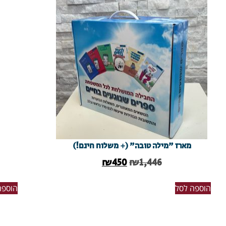
מארז "מילה טובה" (+ משלוח חינם!)
₪
450
₪
1,446
הוספה לסל
הוספה