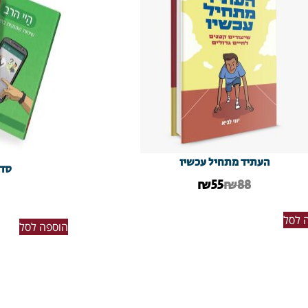
העתיד מתחיל עכשיו
סדר
₪
55
₪88
 לסל
הוספה לסל