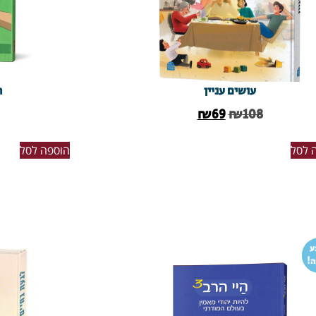
עושים עניין
הי
₪
69
₪
108
 לסל
הוספה לסל
ע
!