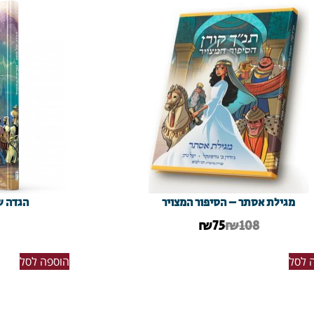
מגילת אסתר – הסיפור המצויר
הגדה ש
₪
75
₪108
 לסל
הוספה לסל