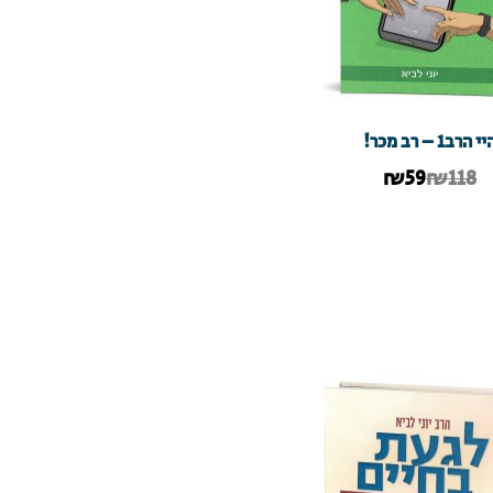
י הרב1 – רב מכר!
₪
59
₪118