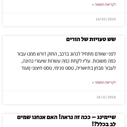
לקריאת המאמר »
14/02/2019
שש טעויות של הורים
לפני שאדם מתחיל לנהוג ברכב, החוק דורש ממנו עבור
כמה משוכות. עליו לקחת כמה עשרות שיעורי נהיגה,
רוצים לא לפספס את התכנים
לעבור מבחן בתיאוריה, טסט פנימי, טסט חיצוני (ועוד
והסרטונים החדשים?
לקריאת המאמר »
16/11/2018
הצטרפו לקהילת 'מילה טובה' וקבלו פעם
בשבוע חינם
שיימינג – ככה זה נראה! האם אנחנו שמים
את הניוזלטר שלנו עם מענה על השאלות הכי
לב בכלל?!