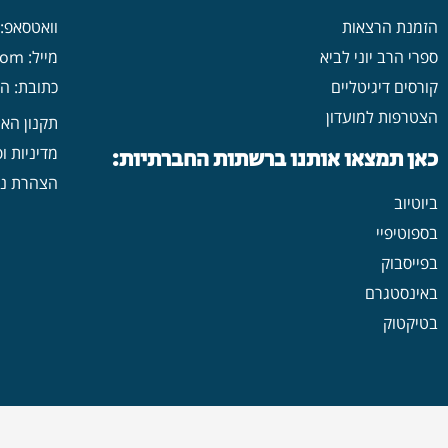
הזמנת הרצאות
וואטסאפ: 546702313
ספרי הרב יוני לביא
מייל: yonilavi10@gmail.com
קורסים דיגיטליים
כתובת: הרב יש
הצטרפות למועדון
תקנון הא
מדיניות ו
כאן תמצאו אותנו ברשתות החברתיות:
הצהרת נג
ביוטיוב
בספוטיפיי
בפייסבוק
באינסטגרם
בטיקטוק