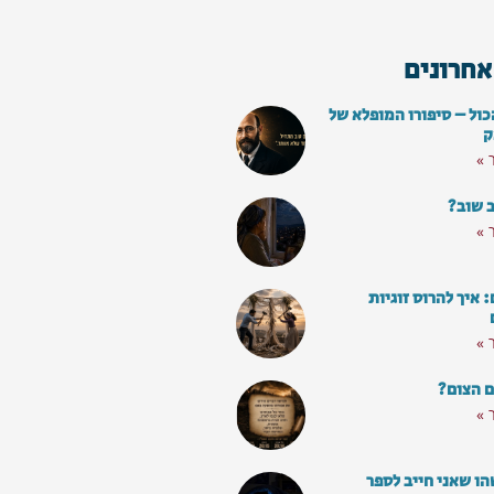
אחרונים
כול – סיפורו המופלא של
ק
 »
ב שוב?
 »
איך להרוס זוגיות
 »
ם הצום?
 »
ו שאני חייב לספר