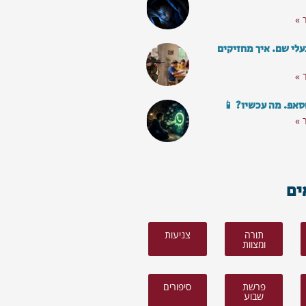
 »
עלי שם. איך מחזיקים
 »
סאפ. מה עכשיו? 📱
 »
ים
תורה
צניעות
ומצוות
פרשת
סיפורים
שבוע