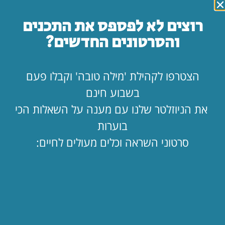
רוצים לא לפספס את התכנים
והסרטונים החדשים?
"המורה הזאת, לא מבינה שום דבר!"
לא תמיד הורים מסכימים עם כל מה שהמורים עושים. איך
הצטרפו לקהילת 'מילה טובה' וקבלו פעם
בכל זאת נכון להתנהג כדי לא לגרום נזק לכל ההשפעה
בשבוע חינם
החינוכית?
את הניוזלטר שלנו עם מענה על השאלות הכי
לקריאת המאמר »
בוערות
סרטוני השראה וכלים מעולים לחיים:
10/04/2024
כללי