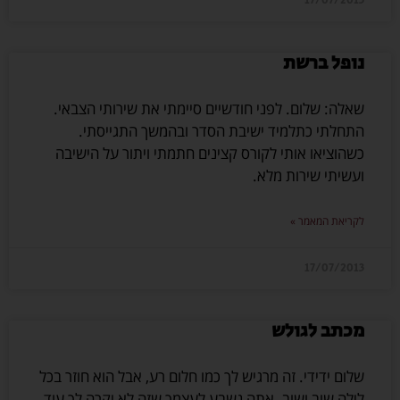
17/07/2013
נופל ברשת
שאלה: שלום. לפני חודשיים סיימתי את שירותי הצבאי.
התחלתי כתלמיד ישיבת הסדר ובהמשך התגייסתי.
כשהוציאו אותי לקורס קצינים חתמתי ויתור על הישיבה
ועשיתי שירות מלא.
לקריאת המאמר »
17/07/2013
מכתב לגולש
שלום ידידי. זה מרגיש לך כמו חלום רע, אבל הוא חוזר בכל
לילה שוב ושוב. אתה נשבע לעצמך שזה לא יקרה לך עוד,