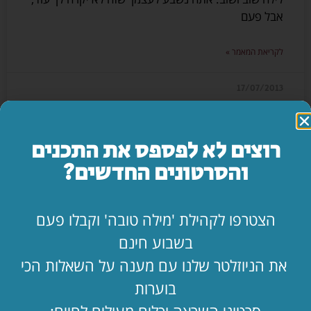
אבל פעם
לקריאת המאמר »
17/07/2013
למבוגרים בלבד?
רוצים לא לפספס את התכנים
והסרטונים החדשים?
במכתב קצר זה, ברצוני לתאר, באמצעות סיפור חוויתי
האישית, את אחת התופעות הפחות מדוברות במחוזותינו.
לעתים קרובות מדברים על בעיות האינטרנט כבעיות
הצטרפו לקהילת 'מילה טובה' וקבלו פעם
חינוכיות: על שאלת
בשבוע חינם
לקריאת המאמר »
את הניוזלטר שלנו עם מענה על השאלות הכי
בוערות
17/07/2013