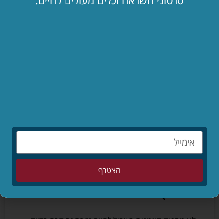
סרטוני השראה וכלים מעולים לחיים:
סוזן בויל – הסרטון המלא
(כולל שירת נשים. מתאים לצפיה
לבנות)http://www.youtube.com/watch?
v=rkHMKP5JfnE לא מספיק דוגמנית בשביל להיות
זמרת זה קרה בדיוק לפני חודש. סינדרלה יצאה מהאגדות
והופיעה בשידור
לקריאת המאמר »
26/06/2013
הצטרף
סוזן בויל (מקוצר – ללא השירה ובלי
כתוביות)