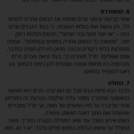
6. המשוררת
אחרי קריעת ים סוף מרים סוחפת את הנשים אחריה להודות
לה', והן עושות זאת במלוא העוצמה. כי בעוד הגברים שרים
בפה – "אז ישיר משה ובני ישראל", הנשים הולכות רחוק
יותר. "ותצאנה כל הנשים אחריה בתופים ובמחולות". שמחה
מתפרצת בליווי ריקודים ונגינה. מהיכן היו להן תופים במדבר,
אתם שואלים? חז"ל משיבים כך: בעת יציאת מצרים מרים
וחברותיה היו מלאות אמונה שצפויים להן ניסים בהמשך והן
דאגו להצטייד בהתאם.
7. החולה
הדבר הבא פחות נעים אבל גם הוא קרה: מרים היא האישה
הראשונה שהתנ"ך מספר עליה שלקתה בצרעת. זה התרחש
אחרי שדיברה על חייו האישיים של משה, אך חז"ל מסבירים
שעשתה זאת מתוך דאגה לאשתו, ציפורה.
באותו אירוע נשבר עוד שיא: התפילה הקצרה בתנ"ך. משה
התפלל על אחותו הגדולה בחמש מילים בלבד: "א-ל נא, רפא