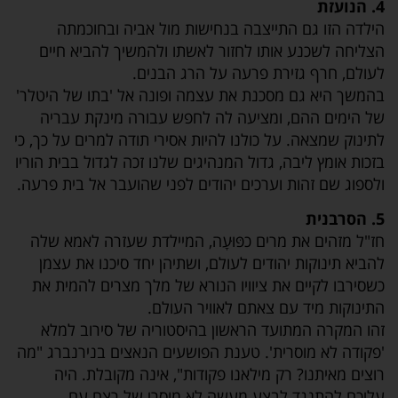
4. הנועזת
הילדה הזו גם התייצבה בנחישות מול אביה ובחוכמתה
הצליחה לשכנע אותו לחזור לאשתו ולהמשיך להביא חיים
לעולם, חרף גזירת פרעה על הרג הבנים.
בהמשך היא גם מסכנת את עצמה ופונה אל 'בתו של היטלר'
של הימים ההם, ומציעה לה לחפש עבורה מינקת עבריה
לתינוק שמצאה. על כולנו להיות אסירי תודה למרים על כך, כי
בזכות אומץ ליבה, גדול המנהיגים שלנו זכה לגדול בבית הוריו
ולספוג שם זהות וערכים יהודים לפני שהועבר אל בית פרעה.
5. הסרבנית
חז"ל מזהים את מרים כפּוּעָה, המיילדת שעזרה לאמא שלה
להביא תינוקות יהודים לעולם, ושתיהן יחד סיכנו את עצמן
כשסירבו לקיים את ציוויו הנורא של מלך מצרים להמית את
התינוקות מיד עם צאתם לאוויר העולם.
זהו המקרה המתועד הראשון בהיסטוריה של סירוב למלא
'פקודה לא מוסרית'. טענת הפושעים הנאצים בנירנברג "מה
רוצים מאיתנו? רק מילאנו פקודות", אינה מקובלת. היה
עליכם להתנגד לבצע מעשה לא מוסרי של רצח עם.