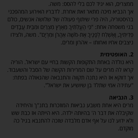
ממצרים, הוא יגיד לכם בלי להסס: משה.
אך הנביא מיכה מתאר זאת אחרת. לדבריו האירוע המהפכני
בהיסטוריה, היה פרי שיתוף פעולה של שלושה אנשים, כולם
בני משפחה אחת: "כִּי הֶעֱלִתִיךָ מֵאֶרֶץ מִצְרַיִם וּמִבֵּית עֲבָדִים
פְּדִיתִיךָ, וָאֶשְׁלַח לְפָנֶיךָ אֶת-מֹשֶׁה אַהֲרֹן וּמִרְיָם". משה, ולצידו
ניצבים אחיו ואחותו – אהרון ומרים.
2. האופטימית
היא נולדה באחת התקופות הקשות בחיי עם ישראל. הוריה
קראו לה מרים על שם המרירות הקשה של הסבל והשעבוד.
אך דווקא אז היא נתנה תקווה והתנבאה שהגאולה בפתח:
"עתידה אמי שתלד בן שיושיע את ישראל".
3. הנביאה
מרים היא אחת משבע נביאות המוזכרות בתנ"ך והיחידה
שקיבלה את דבר ה' בהיותה ילדה. היא הייתה אז כבת שש
ולא ידוע לנו על אף אדם מלבדה שזכה להתנבא בגיל כה
מוקדם.