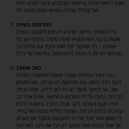
מונה לראש ישיבה בריסאני שבמרוקו והפך לאבא רוחני
של קהילה שלמה כשהוא עצמו כמעט ילד.
המלחמה בשינה
כדי להתמיד בלימוד שהגיע לעיתים לשמונה עשרה
שעות ברצף, הוא המציא שיטה משלו: בחורף ישן בלי
שמיכה – כדי שהקור יעיר אותו ובקיץ עם שמיכה כך
שהחום לא ייתן לו מנוח. היגיון הפוך, נחישות של ברזל.
כאב שמזכך
בגיל צעיר התייתם מאביו. אשתו הראשונה נפטרה
בעת לידת ביתם, וגם התינוקת לא שרדה. הוא התחתן
שוב, אך במשך עשור לא היו לזוג ילדים. אחיו הגדול,
רבי דוד, נרצח על ידי השלטון המרוקאי. שנים אחר כך,
אחיו הקטן והאהוב ביקר אצלו, ונהרג בתאונת דרכים
קטלנית בדרכו הביתה. שמונה מילדיו נפטרו עוד בחייו.
די באסון אחד מכל אלו כדי להקשות ולסגור את האדם,
אך אצל הבבא סאלי הכאב רק זיכך את ליבו. הוא הפך