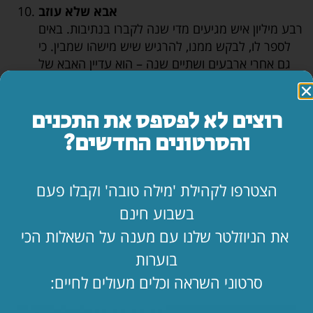
אבא שלא עוזב
רבע מיליון איש מגיעים מדי שנה לקברו בנתיבות. באים
לספר לו, לבקש ממנו, להרגיש שיש מישהו שמבין. כי
גם אחרי ארבעים ושתיים שנה – הוא עדיין האבא של
כולם.
היום, ד' שבט, יום פטירתו. זכותו תגן עלינו ועל כל
רוצים לא לפספס את התכנים
ישראל.
והסרטונים החדשים?
הרב אלישע וישליצקי מספר: מופת הבבא סאלי ובן
הצטרפו לקהילת 'מילה טובה' וקבלו פעם
גוריון:
בשבוע חינם
את הניוזלטר שלנו עם מענה על השאלות הכי
בוערות
סרטוני השראה וכלים מעולים לחיים: