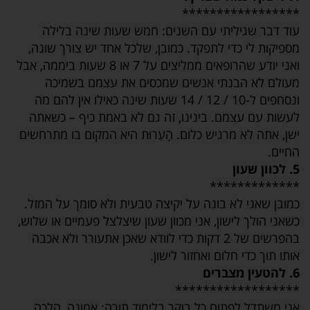
*****************
עוד דבר שגיליתי עם השנים: חמש שעות שינה בלילה
מספיקות לי כדי לתפקד. כמובן, שלכל אחד יש צורך שונה,
ואני יודע שהרופאים ממליצים על 7 או 8 שעות ביממה, אבל
מעולם לא הבנתי אנשים שמכסים את עצמם בשמיכה
ונסחפים ל-10 / 12 / 14 שעות שינה כאילו אין להם מה
לעשות עם עצמם. בינינו, זה גם לא באמת כיף – כשאתה
ישן, אתה לא מרגיש כלום. הָעֵרוּת היא המקום בו מתרחשים
החיים.
5. לכוון שעון
*************
כמובן שאני לא בונה על יקיצה טבעית ולא סומך על המזל.
כשאני הולך לישון, אני מכוון שעון שיצלצל פעמיים או שלוש,
בהפרשים של 2 דקות כדי לוודא שאכן אתעורר ולא אכבה
אותו תוך כדי חלום ואחזור לישון.
6. להטעין מצברים
******************
אני משתדל לפתוח כל בוקר בלימוד תורה: אמונה, הלכה,