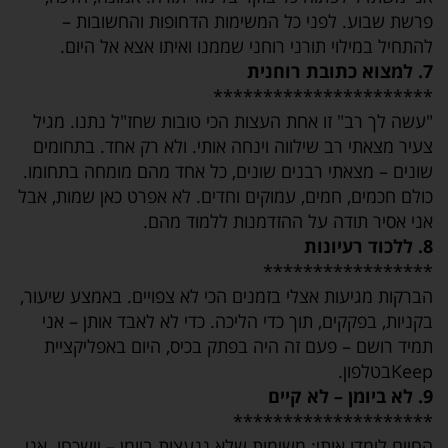
פרשת שבוע. לפני כל המשימות הדחופות והחשובות –
להתחיל במילוי תורני רוחני שממנו ואיתו אצא אל היום.
7. למצוא כתובת רוחנית
**********************
"עשה לך רב" זו אחת העצות הכי טובות שחז"ל נתנו. מגיל
צעיר מצאתי רב שילווה וינחה אותי. ולא רק אחד. בתחומים
שונים – מצאתי רבנים שונים, כל אחד מהם מומחה בתחומו.
כולם חכמים, חמים, עמוקים וחדים. לא אפרט כאן שמות, אבל
אני אסיר תודה על ההזדמנות ללמוד מהם.
8. ללכוד רעיונות
*****************
הברקות מגיעות אצלי בזמנים הכי לא צפויים. באמצע שיעור,
בקניות, בפקקים, תוך כדי הליכה. כדי לא לאבד אותן – אני
תמיד רושם – פעם זה היה בפתק בכיס, היום באפליקציית
Keepבטלפון.
9. לא ביומן – לא קיים
********************
החיים לימדו אותי: משימות שלא ננעצות ביומן – יישכחו. אני