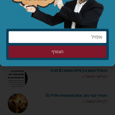
לקריאת המאמר »
החופש כאן. בעלי שם. איך מחזיקים מעמד?!
לקריאת המאמר »
הילד קיבל ווטסאפ. מה עכשיו? 📱
לקריאת המאמר »
הצטרף
ההבדל הקטן בין אילון מאסק 💵 לביני
לקריאת המאמר »
העתיד כבר כאן. אתם מצטרפים אליו? 🚀
לקריאת המאמר »