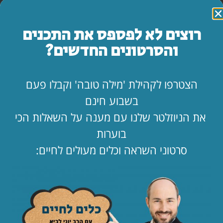
רוצים לא לפספס את התכנים
והסרטונים החדשים?
הצטרפו לקהילת 'מילה טובה' וקבלו פעם
מאמרים אחרונים
בשבוע חינם
את הניוזלטר שלנו עם מענה על השאלות הכי
המדריך השלם: איך להרוס זוגיות בשבעה צעדים
לקריאת המאמר »
בוערות
סרטוני השראה וכלים מעולים לחיים:
מה עושים ביום הצום?
לקריאת המאמר »
"אמא, יש משהו שאני חייב לספר לך…"