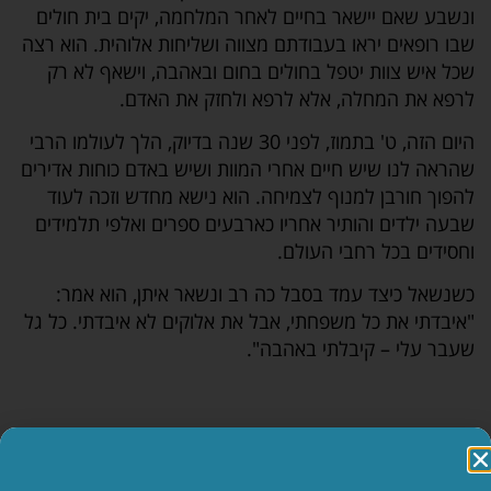
ונשבע שאם יישאר בחיים לאחר המלחמה, יקים בית חולים
שבו רופאים יראו בעבודתם מצווה ושליחות אלוהית. הוא רצה
שכל איש צוות יטפל בחולים בחום ובאהבה, וישאף לא רק
לרפא את המחלה, אלא לרפא ולחזק את האדם.
היום הזה, ט' בתמוז, לפני 30 שנה בדיוק, הלך לעולמו הרבי
שהראה לנו שיש חיים אחרי המוות ושיש באדם כוחות אדירים
להפוך חורבן למנוף לצמיחה. הוא נישא מחדש וזכה לעוד
שבעה ילדים והותיר אחריו כארבעים ספרים ואלפי תלמידים
וחסידים בכל רחבי העולם.
כשנשאל כיצד עמד בסבל כה רב ונשאר איתן, הוא אמר:
"איבדתי את כל משפחתי, אבל את אלוקים לא איבדתי. כל גל
שעבר עלי – קיבלתי באהבה".
הטור הזה הוא חלק מהתכנים של
מועדון ההורים
הגדול בשיתוף ערוץ 7. מוזמנים להצטרף אל נבחרת
ההורים ולקבל גישה למאגר המלא של משדרים ותכנים