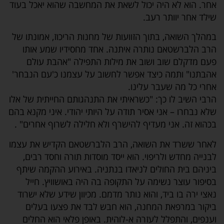
אחר. הוא לא היה יכול לשאת את המחשבה שהוא יאכל בעוד
שילד אחר יוותר רעב.
במהלך השואה, בתוך הזוועות של מחנות הריכוז, אמונתו של
הרב הלברשטאם נותרה איתנה. אחד מחסידיו שמע אותו
פעם מדקלם שוב ושוב את מילות התפילה "אהבת עולם
אהבתנו" ותמה כיצד אפשר לחשוב על עצמנו כ'עם הנבחר'
אחרי כל מה שעבר עלינו.
הרבי השיב לו כך: "כשראיתי את התנהגותם החייתית של אלו
שלא נבחרו – אני אסיר תודה על היותי יהודי. איני מקנא בהם
בכהוא זה. אני מעדיף להישרף ולא חלילה לשרוף אחרים" .
לאחר ששרד את השואה, הרב הלברשטאם הקדיש את עצמו
לבנייה מחדש ולריפוי. הוא ייסד מוסדות תורה וחסד רבים,
ביניהם בית החולים לניאדו בנתניה. באירוע ההקמה שיתף
בסיפור עוצר נשימה על התקופה בה היה באושוויץ. חייל
נאצי ירה בו ביד, והוא נותר מדמם. מכיוון שידע שלא ישרוד
ביקור במרפאת המחנה, הוא חבש לבד את פצעו בעלים
וענפים, והתפלל לעזרה א-לוהית. באופן פלאי הוא החלים