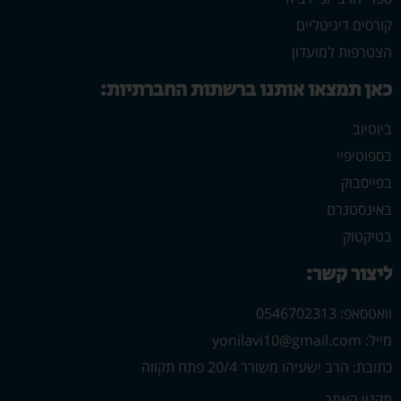
קורסים דיגיטליים
הצטרפות למועדון
כאן תמצאו אותנו ברשתות החברתיות:
ביוטיוב
בספוטיפיי
בפייסבוק
באינסטגרם
בטיקטוק
ליצור קשר:
וואטסאפ: 0546702313
מייל: yonilavi10@gmail.com
כתובת: הרב ישעיהו משורר 20/4 פתח תקווה
תקנון האתר