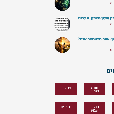
 »
ן אילון מאסק 💵 לביני
 »
ן. אתם מצטרפים אליו?
 »
ים
תורה
צניעות
ומצוות
פרשת
סיפורים
שבוע