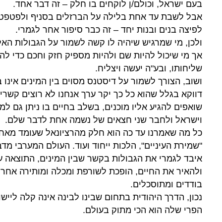
בעם ישראל, וכולם/ן לוקחים בו חלק – זה דבר אחד.
אבל לשבת עד אחת בלילה על הברזלים בסניף ולפטפט 
לפיצה בנים ובנות יחד – זה כבר סיפור אחר לגמרי.
ולכן, מי שמרגיש שיהיה לו קשה לשמור על הגבולות האל
אך מי שיכול להיות שם ולהיות מספיק חזק וחכם כדי להתנ
שליחותו, ובע"ה יעשה ויצליח.
ושוב, הצורך לשמור על דיסטנס מסוים בין המינים אינו 
דווקא בגלל שהוא כל כך יקר ערך אנחנו לא רוצים קשרי
שואפים להגיע אליו מוכנים, בשלב בחיים בו ניתן גם 
וישראל ולחבר שני חצאים של נשמה אחת לדבר שלם.
כל מה שאמרנו עד כה הוא חלק מהרציונאל שעומד מאחור
"שמירת העיניים", הלכות ייחוד ועוד. העולם המערבי מ
איבד לגמרי את הגבולות בקשר שבין המינים, התוצאה 
ולהאיר את החיים, הופכת לשורפת ומכלה ומותירה אחרי
בודדים ומתוסכלים.
נכון, הדרך היהודית בתחום שבינו לבינה אינה קלה לייש
הפרי שלה הוא הכי מתוק בעולם.