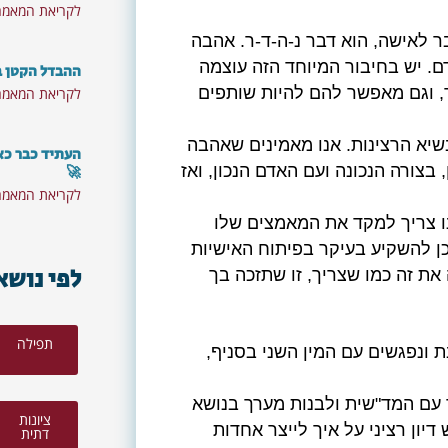
לקריאת המאמר
בר לאישה, הוא דבר נ-ה-ד-ר. אהבה
ם
. יש בחיבור המיוחד הזה עוצמה
ההבדל הקטן בי
ר, וגם מאפשר להם להיות שותפים
לקריאת המאמר
רוצים לא לפספס את התכנים
שיא הרצינות. אנו מאמינים שאהבה
העתיד כבר כא
והסרטונים החדשים?
, בצורה הנכונה ועם האדם הנכון, ואז
🚀
לקריאת המאמר
תנו צריך למקד את המאמצים שלו
צטרפו לקהילת 'מילה טובה' וקבלו פעם בשבוע חינם
כן להשקיע בעיקר בפיתוח האישיות
לפי נושא
ת הניוזלטר שלנו עם מענה על השאלות הכי בוערות
ת זה כמו שצריך, זו שתזכה בך
סרטוני השראה וכלים מעולים לחיים:
תפילה
 ונפגשים עם המין השני בסניף,
עם המד"שית ולבנות מערך בנושא
ציונות
ון רציני על איך לייצר אחדות
דתית