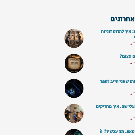
אחרונים
איך להרוס זוגיות
 »
ם הצום?
 »
ו שאני חייב לספר
 »
עלי שם. איך מחזיקים
 »
סאפ. מה עכשיו? 📱