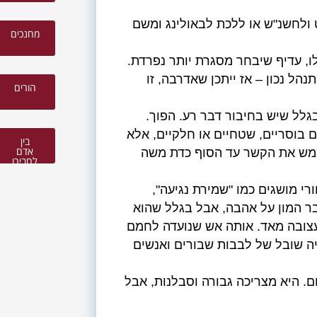
ולחשנ"ש או ללכת לבאולינג ומשם
מחנכים
ו, עדיף שיבחר מסגרת יותר נפרדת.
הל נכון – אז ייתכן שאדרבה, זו
הורים
בגלל שיש בחיבור דבר רע. הפוך.
ם בוסריים, שטחיים או חלקיים, אלא
בין
הצטרף
אדם
לממש את הקשר עד הסוף כדת משה
לחבירו
י מושגים כמו "שמירת נגיעה",
דבר המון על אהבה, אבל בגלל שהוא
עצובה מאד. אותה אש שנועדה לחמם
ה שובל של לבבות שבורים ואנשים
ום. היא מצריכה גבורה וסבלנות, אבל