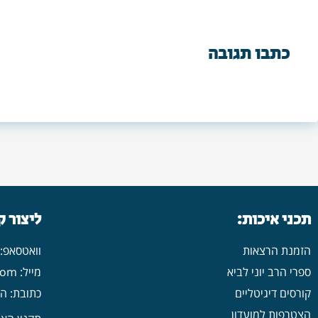
כתבו תגובה
תכני איכות:
ליצור 
הזמנת הרצאות
וואטסאפ: 546702313
ספרי הרב יוני לביא
מייל: yonilavi10@gmail.com
קורסים דיגיטליים
כתובת: הרב יש
הצטרפות למועדון