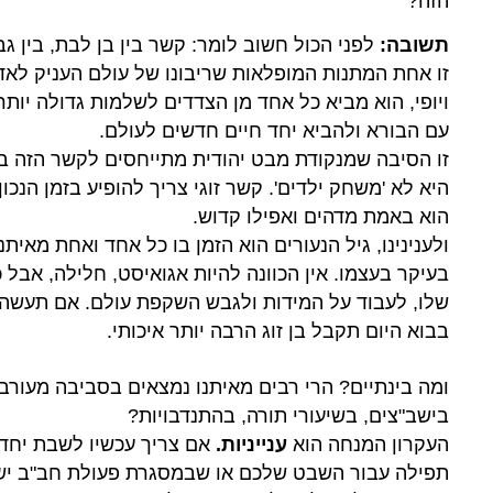
הזה?
תשובה:
לפני הכול חשוב לומר: קשר בין בן לבת, בין ג
זו אחת המתנות המופלאות שריבונו של עולם העניק לאד
ויופי, הוא מביא כל אחד מן הצדדים לשלמות גדולה יות
עם הבורא ולהביא יחד חיים חדשים לעולם.
זו הסיבה שמנקודת מבט יהודית מתייחסים לקשר הזה ב
היא לא 'משחק ילדים'. קשר זוגי צריך להופיע בזמן הנכון
הוא באמת מדהים ואפילו קדוש.
ולענינינו, גיל הנעורים הוא הזמן בו כל אחד ואחת מאי
ה
בעיקר בעצמו. אין הכוונה להיות אגואיסט, חלילה, אבל 
א
שלו, לעבוד על המידות ולגבש השקפת עולם. אם תעשה א
בבוא היום תקבל בן זוג הרבה יותר איכותי.
ומה בינתיים? הרי רבים מאיתנו נמצאים בסביבה מעורבת
בישב"צים, בשיעורי תורה, בהתנדבויות?
העקרון המנחה הוא
ענייניות.
אם צריך עכשיו לשבת יחד 
תפילה עבור השבט שלכם או שבמסגרת פעולת חב"ב יש די