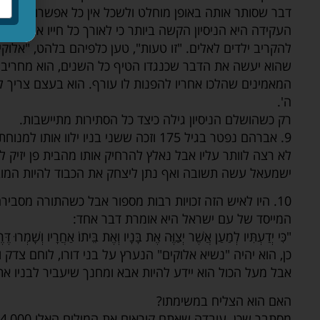
דבר שסותר אותה באופן מוחלט ולשכל אין כל אפשרות לגש
העקידה היא הניסיון הקשה ביותר כי לאורך כל חייו אברהם נ
להקריב ילדים לאלים. "זו טעות", טען כלפיהם בלהט, "אלוק
שהוא יעשה את הדבר שכנגדו הטיף כל השנים, הוא מחריב בז
המאמינים שהלכו אחריו להפנות לו עורף. הוא בעצם צריך לוו
ה'.
רק כשהושלם הניסיון גילה כיצד כל הסתירות מתיישבות.
9. אברהם נפטר בגיל 175 וזכה ששני בניו י
לא רצה לוותר עליו אבל נאלץ להרחיק אותו מהבית פן יזיק 
ישמעאל עשה תשובה ואף נתן ליצחק את הכבוד להיות המוב
10. היו לאיש הזה זכויות רבות מספור אבל כשהתורה מסב
המייסד של עם ישראל היא אומרת דבר אחד:
"כִּי יְדַעְתִּיו לְמַעַן אֲשֶׁר יְצַוֶּה אֶת בָּנָיו וְאֶת בֵּיתוֹ אַחֲרָיו וְשָׁמְרו
כן, הוא יהיה "נשיא אלוקים" הנערץ על בני דורו, לוחם צדק 
אבל מעל הכול הוא יידע להיות אבא ומחנך שיעביר לבניו את
האם הוא הצליח במשימתו?