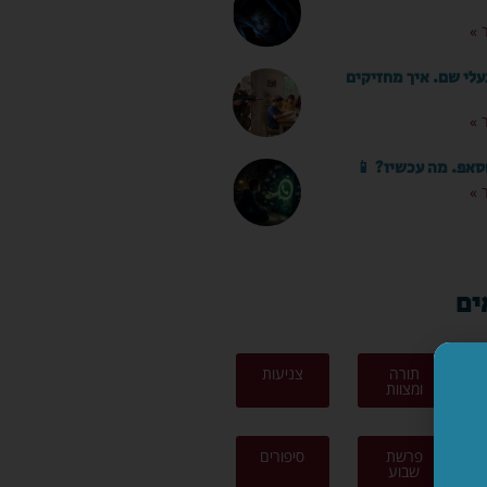
 »
עלי שם. איך מחזיקים
 »
סאפ. מה עכשיו? 📱
 »
ים
תורה
צניעות
ומצוות
פרשת
סיפורים
שבוע