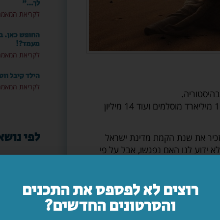
לך…"
לקריאת המאמר
החופש כאן. ב
מעמד?!
לקריאת המאמר
הילד קיבל ווט
לקריאת המאמר
היסטוריה.
כיום רואים את עצמם כממשיכי דרכו 2.3 מיליארד נוצרים, 1.8 מיליארד מוסלמים ועוד 14 מיליון
לפי נושא
 מעניין שמזכיר את שנת הקמת מדינת ישראל
 שנים – כשנח נפטר. לא ידוע לנו האם נפגשו, אבל על פי
נו בגוף ראשון את סיפור המבול.
תפילה
ות של אברהם, אך חז"ל מתארים את
רוצים לא לפספס את התכנים
נידון למוות על ידי נמרוד מלך אור
 הוא סוחף אחריו עשרות אלפים ומלמד
והסרטונים החדשים?
ציונות
דתית