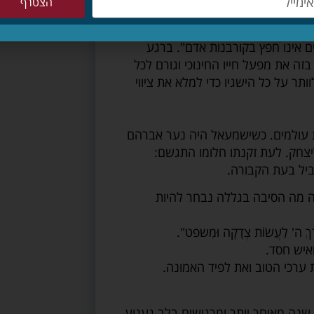
הצטרף
ר על הפער.
לחם בנוהג המצוי אצל בני דורו
ים אינו חפץ בקורבנות אדם". ברגע
ה את מפעל חייו החינוכי וגורם לכל
תר על כל הישגיו כדי למלא את ציווי
לוו אותו למנוחת עולמים. כשישמעאל היה נער אברהם
ליצחק. לעת זקנתו חלומו התגשם:
יל בעת הקבורה.
ירה מה הסיבה בגללה נבחר להיות
ּ דֶּרֶךְ ה' לַעֲשׂוֹת צְדָקָה וּמִשפט".
ואיש חסד.
 ערכי הטוב ואת לפיד האמונה.
מסתבר שכן. עובדה שאתם קוראים את המילים האלו 4,000 שנה מאוחר יותר ומרגישים בלב געגוע