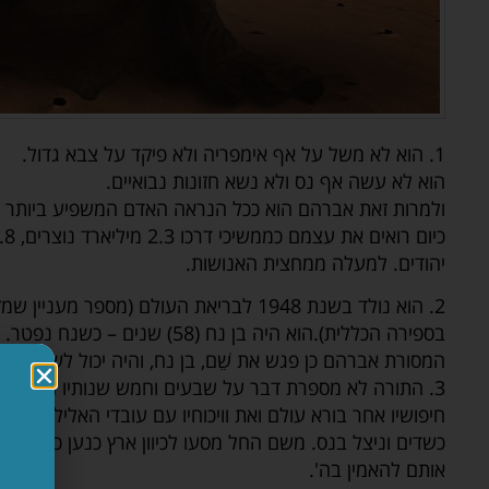
1. הוא לא משל על אף אימפריה ולא פיקד על צבא גדול.
הוא לא עשה אף נס ולא נשא חזונות נבואיים.
ולמרות זאת אברהם הוא ככל הנראה האדם המשפיע ביותר ב
יהודים. למעלה ממחצית האנושות.
2. הוא נולד בשנת 1948 לבריאת העולם (מספר
בספירה הכללית).הוא היה בן נח (58)
המסורת אברהם כן פגש את שֵׁם, בן נח, והיה יכול לשמוע ממ
3. התורה לא מספרת דבר על שבעים וחמש שנותיו הראשונ
חיפושיו אחר בורא עולם ואת וויכוחיו עם עובדי האלילים. הוא 
כשדים וניצל בנס. משם החל מסעו לכיוון ארץ כנען כשבדרך
אותם להאמין בה'.