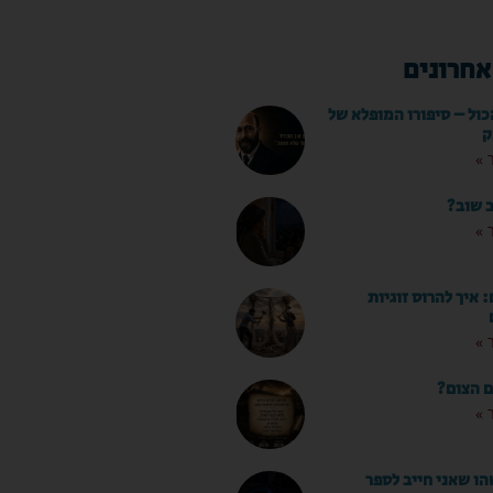
אחרונים
כול – סיפורו המופלא של
ק
 »
ב שוב?
 »
איך להרוס זוגיות
 »
ם הצום?
 »
ו שאני חייב לספר