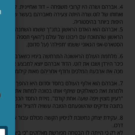
4. אברהם ושרה היו קרובי משפחה – דוד ואחיינית. לפי חז
ה
ואחותו של לוט.שרה היתה צעירה מאברהם בעשר שנים ולפ
א
היפות ביותר בהיסטוריה.
5. אברהם הוא האדם הראשון בתנ"ך ששמו השתנה (אלוקים ב
הראשון שהתווכח עם ריבונו של עולם ("האף תספה צדיק עם
הסטארט-אפ הגאוני ששמו 'תפילה' (על סדום).
6. מלחמת העולם הראשונה התרחשה בימיו כשארבעת מלכי
כיכר הירדן ושבו את לוט. הדוד אברהם יוצא למבצע צבאי של
מכה את ארבעת המלכים ורודף אחריהם מאות קילומטרים עד 
7. אברהם הוא אלוף העולם בחסד וסדום היא ההפך הגמור ממנו, אנטי-תזה לכל מה שהוא מייצג.
ולמרות זאת כשאלוקים שיתף אותו בכוונה למחות את סדום, ב
"רעיון מצוין ויפה שעה אחת קודם". מידת החסד הכבירה של
בתוכה צדיקים שהשפעתם הטובה עשויה להציל את המקום.
8. עקידת יצחק נחשבת לניסיון הקשה מכולם עבור אברהם, 
דרכו.
לא רק כי הייתה לו הבטחה מפורשת מאלוקים "כי ביצחק ייקר