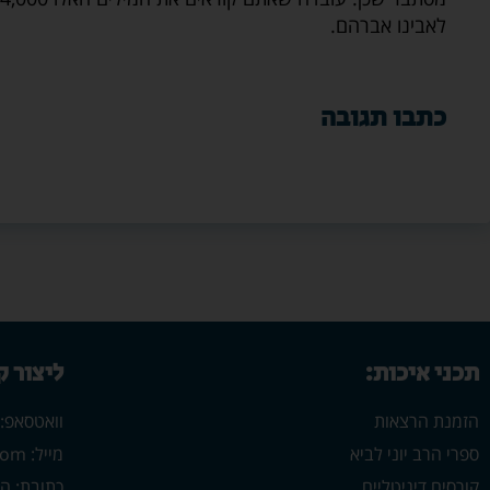
לאבינו אברהם.
כתבו תגובה
תכני איכות:
ליצור 
הזמנת הרצאות
וואטסאפ: 546702313
ספרי הרב יוני לביא
מייל: yonilavi10@gmail.com
קורסים דיגיטליים
כתובת: הרב יש