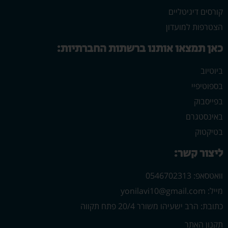
קורסים דיגיטליים
הצטרפות למועדון
כאן תמצאו אותנו ברשתות החברתיות:
ביוטיוב
בספוטיפיי
בפייסבוק
באינסטגרם
בטיקטוק
ליצור קשר:
וואטסאפ: 0546702313
מייל: yonilavi10@gmail.com
כתובת: הרב ישעיהו משורר 20/4 פתח תקווה
תקנון האתר