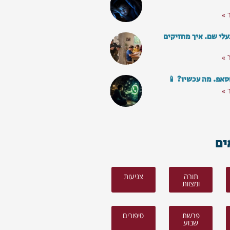
 »
עלי שם. איך מחזיקים
 »
סאפ. מה עכשיו? 📱
 »
ים
תורה
צניעות
ומצוות
פרשת
סיפורים
שבוע