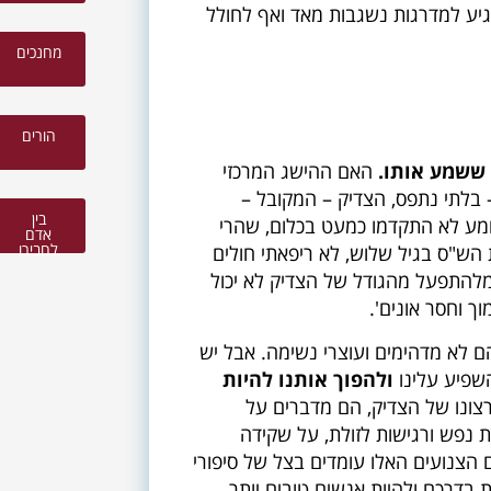
הגיע למדרגות נשגבות מאד ואף לחולל
מחנכים
הורים
ששמע אותו.
האם ההישג המרכזי
– בלתי נתפס, הצדיק – המקובל –
בין
ומע לא התקדמו כמעט בכלום, שהרי
אדם
לחבירו
 הש"ס בגיל שלוש, לא ריפאתי חולים
מלהתפעל מהגודל של הצדיק לא יכול
ך וחסר אונים'.
הם לא מדהימים ועוצרי נשימה. אבל יש
השפיע עלינו
ולהפוך אותנו להיות
צונו של הצדיק, הם מדברים על
 נפש ורגישות לזולת, על שקידה
הצנועים האלו עומדים בצל של סיפורי
 בדרכם ולהיות אנשים טובים יותר