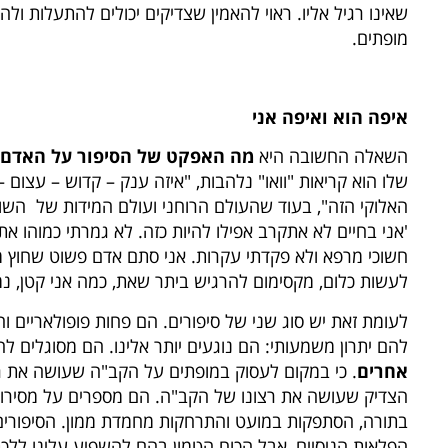
שאינו רגיל אליו. ראוי להאמין שצדיקים יכולים להתעלות ול
מופתים.
איפה הוא ואיפה אני
השאלה החשובה היא
מה האפקט של הסיפור על האדם 
שלו הוא קריאות "וואו" נלהבות, "איזה ענק – קדוש – עצום 
האלוקי הזה", בעוד שהעולם הרוחני ועולם המידות של הש
'אני בחיים לא אתקרב אפילו להיות כזה. לא גמרתי כמוהו את
חשוכי מרפא ולא פקדתי עקרות. אני סתם אדם פשוט שחוץ 
לעשות כלום, מקסימום להרגיש ביתר שאת, כמה אני קטן, נמו
לעומת זאת יש סוג שני של סיפורים. הם פחות פופולאריים ו
להם יתרון משמעותי: הם נוגעים יותר אלינו. הם מסוגלים ל
אחרים
. כי במקום לעסוק במופתים על הקב"ה שעושה את ר
הצדיק שעושה את רצונו של הקב"ה. הם מספרים על מסירות
בתורה, הסתפקות במועט והתרחקות מחמדת ממון. הסיפורים 
הפלאות הניסיים, אבל הכוח הטמון בהם להשפיע עלינו ללכת