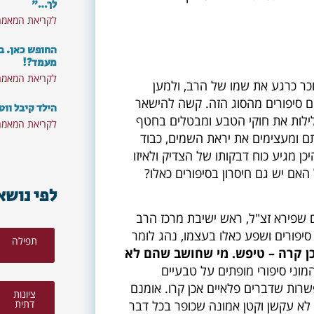
לך…"
לקריאת המאמר
החופש כאן. ב
מעמד?!
לקריאת המאמר
כר כרגע את שמו של הרב, ולמען
 סיפורים מהסוג הזה. קשה להישאר
הילד קיבל ווט
קלילות את חוקי הטבע ומבטלים בחטף
לקריאת המאמר
תם ומעצימים את יראת השמים, כבוד
 מגיע כוח דבקותו של הצדיק ולאיזו
 האם יש גם חיסרון בסיפורים כאלו?
לפי נושא
שפירא זצ"ל, ראש ישיבת מרכז הרב
יפורים ושפע כאלו בעצמו, נהג לומר
תפילה
ן קרה – טיפש. מי שחושב שהם לא
המוני סיפורי מופתים על טבעיים
רות שדברים פלאיים אכן קרו. אומנם
ציונות
לא עקשן וקטן אמונה שכופר בכל דבר
דתית