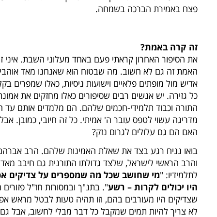
פצח באמירת הברכה בשמחה.
זה קרה באמת?
את הסיפור האחרון קראתי פעם באחד מעלוני השבת. איני זו
האמת זה גם לא חשוב. מה שבטוח הוא שאנחנו מאד אוהבים
אדיש מול מופתים פלאיים וישועות ניסיות, כאלו שמפרים ב
כל גזירה. יש אנשים רבים שסיפורים כאלו מחזקים את אמונ
התורה וכבוד תלמידי-חכמים שלהם. הם מלמדים אותם עד היכן
מדריגה עשוי לטפס עובר ה' אמיתי. כל זה חיובי, כמובן. אבל
האם הם גם עלולים לגרום נזק?
בואו נניח רגע בצד את שאלת האמינות שלהם. הרב אברהם 
והרב הראשי לישראל, שלצד גדולתו התורנית גם חיבב מאד ס
לתלמידיו: "
מי שחושב שכל מה שמספרים על צדיקים אכ
היו יכולים לקרות – רשע
". בתנ"ך ובמסורות חז"ל פזורים 
שצדיקים היו מעורבים בהם, וזו תהיה טעות לבטל מראש אפש
לא צריך להיות תמים שמקבל כל דבר מבלי לחשוב, אבל גם 