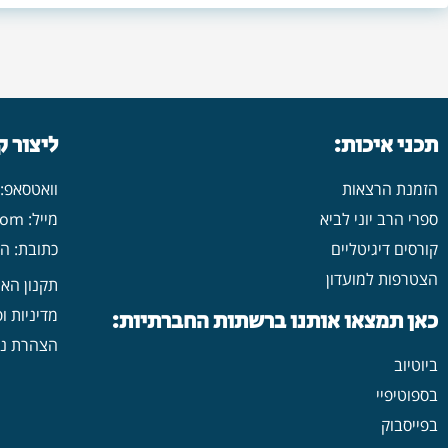
תכני איכות:
ליצור 
הזמנת הרצאות
וואטסאפ: 546702313
ספרי הרב יוני לביא
מייל: yonilavi10@gmail.com
קורסים דיגיטליים
כתובת: הרב יש
הצטרפות למועדון
תקנון הא
מדיניות ו
כאן תמצאו אותנו ברשתות החברתיות:
הצהרת נג
ביוטיוב
בספוטיפיי
בפייסבוק