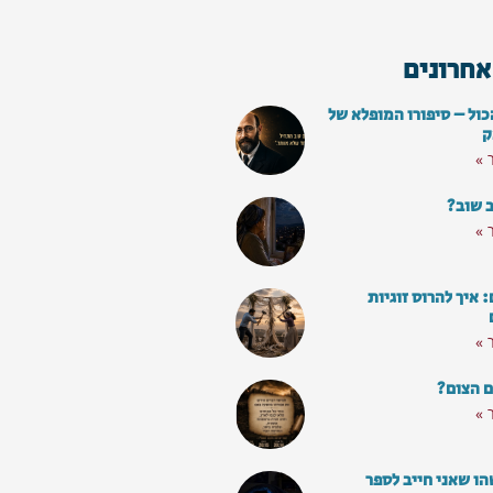
אחרונים
כול – סיפורו המופלא של
ק
 »
ב שוב?
 »
איך להרוס זוגיות
 »
ם הצום?
 »
ו שאני חייב לספר