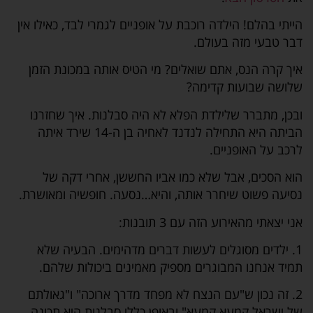
הייתי בהלם! הילדה רוכבת על אופניים לגמרי לבד, כאילו אין
דבר טבעי מזה בעולם.
איך קרה הנס, אתם שואלים? מי הטיס אותה במכונת הזמן
שלושה שבועות קדימה?
ובכן, מתברר שלילדת הפלא לא היה סבלנות. איך שחזרנו
הביתה היא התחילה לנדנד לאחיה בן ה-14 שירד איתה
לרכב על האופניים.
הוא הסכים, אבל שלא כמו אביו החששן, אחרי דקה של
נסיעה פשוט שיחרר אותה, והיא…נסעה. חופשיה ומאושרת.
אני יצאתי מהאירוע הזה עם 3 תובנות:
1. ילדים מסוגלים לעשות דברים מדהימים. הבעיה שלא
תמיד אנחנו המבוגרים מספיק מאמינים ביכולות שלהם.
2. זה נכון ש"עם הנצח לא מפחד מדרך ארוכה" ו"גאולתם
של ישראל קמעא קמעא" ובאופן כללי סבלנות היא תכונה