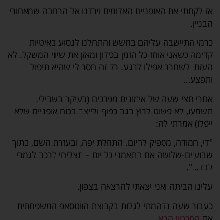
אז לקחתי את האופניים האדומים וירדנו אל הרחבה שמאחורי
הבניין.
כרמי התיישבה עליהם בחשש והתחלנו לנסוע באיטיות
קדימה כשאני אוחז כל הזמן בכידון ומאזן את שיווי המשקל. לא
העזתי לשחרר אפילו לרגע. רק זה חסר לי שהיא תיפול
ותפצע…
אחרי חצי שעה של אימונים מפרכים (בעיקר בשבילי.
תשמעו, לא פשוט לרוץ בגב כפוף ולייצב בכוח אופניים שלא
ייפלו) אמרתי לה:
"די, חמודה, מספיק להיום. התחלת יפה, ובעזרת השם, בתוך
שבועיים-שלושה אם תתאמני כל יום – תצליחי לרכב לגמרי
לבד…".
עלינו הביתה ואני יצאתי להרצאה בצפון.
כעבור שעה נדהמתי לגלות בקבוצת הווטסאפ המשפחתית
את
הסרטון הבא
.