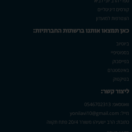
ספרי הרב יוני לביא
קורסים דיגיטליים
הצטרפות למועדון
כאן תמצאו אותנו ברשתות החברתיות:
ביוטיוב
בספוטיפיי
בפייסבוק
באינסטגרם
בטיקטוק
ליצור קשר:
וואטסאפ: 0546702313
מייל: yonilavi10@gmail.com
כתובת: הרב ישעיהו משורר 20/4 פתח תקווה