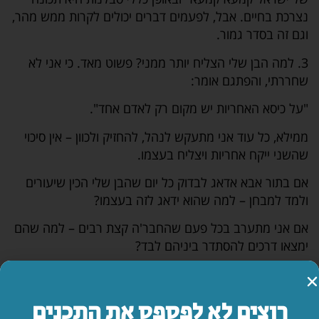
נצרכת בחיים. אבל, לפעמים דברים יכולים לקרות ממש מהר,
וגם זה בסדר גמור.
3. למה הבן שלי הצליח יותר ממני? פשוט מאד. כי אני לא
שחררתי, והפתגם אומר:
"על כיסא האחריות יש מקום רק לאדם אחד".
ממילא, כל עוד אני מתעקש לנהל, להחזיק ולכוון – אין סיכוי
שהשני ייקח אחריות ויצליח בעצמו.
אם בתור אבא אדאג לבדוק כל יום שהבן שלי הכין שיעורים
ולמד למבחן – למה שהוא ידאג לזה בעצמו?
אם אני מתערב בכל פעם שהחבר'ה קצת רבים – למה שהם
ימצאו דרכים להסתדר ביניהם לבד?
אבל ברגע שאני מגלה אמון ומשחרר, ייתכן שהשני ייפול כמה
פעמים, אבל לא רחוק היום בו יצליח לרכב לגמרי לבד.
רוצים לא לפספס את התכנים