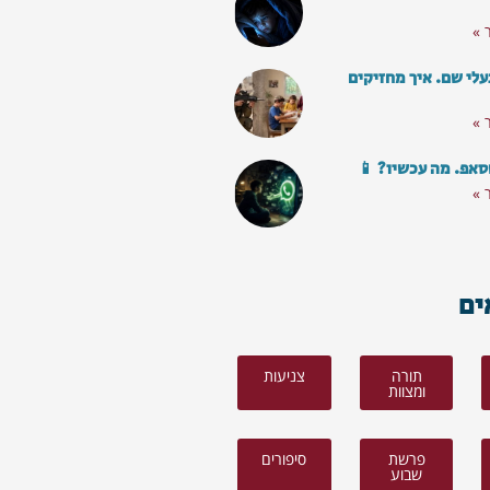
 »
עלי שם. איך מחזיקים
 »
סאפ. מה עכשיו? 📱
 »
ים
תורה
צניעות
ומצוות
פרשת
סיפורים
שבוע