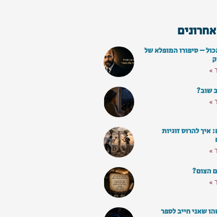
אחרונים
כול – סיפורו המופלא של
ק
 »
ב שוב?
 »
איך להרוס זוגיות
 »
ם הצום?
 »
ו שאני חייב לספר