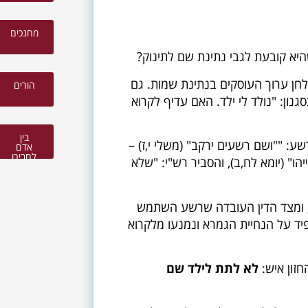
מחנכים
היא קובעת לגבי נתינת שם לתינוק?
לחן ערוך העוסקים בנתינת שמות. גם
הורים
ון: "נולד לי ילד. האם עדיף לקרוא
בין
: ""ושם רשעים ירקב" (משלי י,ז) –
אדם
לחבירו
ו" (יומא לח,ב), והסביר רש"י: "שלא
ע, ומצד הדין העובדה שרשע השתמש
פיד על הנחיית הגמרא ונמנעו מלקרוא
זון איש:
לא לתת לילד שם