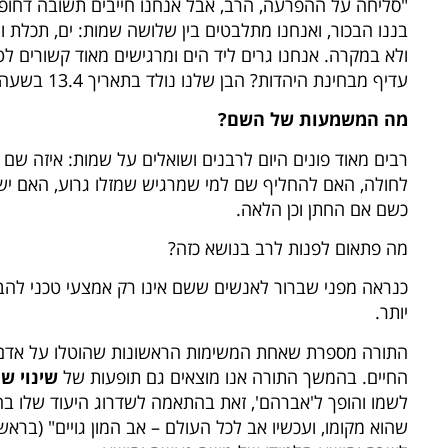
"סליחה על ההפרעה, הרב, אבל אנחנו חייבים תשובה דחופ
בננו הבכור, ואנחנו מתלבטים בין שלושה שמות: ים, תכלת ו
ולא במקרה. אנחנו גרים ליד הים ומרגישים מאוד קשורים לט
עדיף מבחינת היהדות? הבן שלנו נולד בתאריך 13.4 בשעה 11:37. איתי וגלי".
מה המשמעות של השם?
רבים מאוד פונים היום לרבנים ושואלים על שמות: איזה שם
לחולה, האם להחליף שם למי שמרגיש שמזלו גרוע, האם 
כשם אם החתן וכן הלאה.
מה פתאום לפנות לרב בנושא כזה?
כנראה מפני שברור לאנשים ששם אינו רק אמצעי טכני להבח
יותר.
התורה מספרת שאחת המשימות הראשונות שהוטלו על אדם
החיים. בהמשך התורה אנו מוצאים גם תופעות של
שינוי ש
לשמו והופך ל'אברהם', זאת בהתאמה לשדרוג היעוד שלו ב
שהוא מקומו, ועכשיו אב לכל העולם – אב המון גויים" (בראש