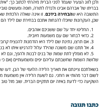
ולכן לזוג הצעיר שעמד לפני הברית מיהרתי לכתוב כך: "איתי 
בבריתו של אברהם אבינו ולגדלו לתורה, חופה ומעשים טובי
התשובה היא ש
הבחירה בידכם
. זו אינה שאלה הלכתית שא
שכן, העקרונות שיוכלו להנחות אתכם בבחירת שם לילד הם א
החליטו יחד על שם ששניכם אוהבים.
כדאי לבחור שם עִם משמעות חיובית.
אם תרצו, נתינת שם לילד היא הזדמנות להנציח קרוב
אל תתנו שם משונה שהילד עלול להרגיש איתו לא בנו
לא מומלץ לתת שמות של בנים לבנות ולהפך, וגם לא ש
שלושת השמות שחשבתם עליהם יפים ומשמעותיים (אם כי תכ
בשאלתכם ציינתם את תאריך הלידה הלועזי של הבן. דעו שאין 
לשום דבר מהותי או רוחני. גם לשעת הלידה אין משמעות מ
השקיעה כדי לדעת באיזה יום תתקיים הברית. שוב מזל טוב 
כתבו תגובה