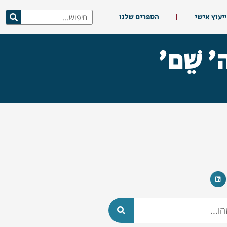
ייעוץ אישי
הספרים שלנו
 שֵׁם'