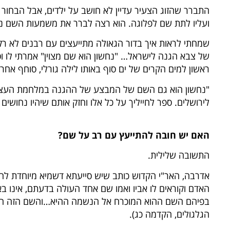
התברר שהזוג הצעיר עדיין לא חושב על ילדים, אבל הבחור 
ועליו לתת שם לפלוגה. הוא רצה לברר את משמעות השם נח
שמחתי לראות איך בדור הגאולה מתייעצים עם רבנים לא רק
של צבא הגנה לישראל… "נחשון הוא שם מצוין" אמרתי לו וס
ראשון למים הקרים של ים סוף באותו לילה גורלי, סוחף אחרי
"נחשון הוא גם השם של המבצע של ההגנה במלחמת העצמ
לירושלים. ספר לחייליך על כל אלו וחזק אותם שיהיו נחושים
האם יש חובה להתייעץ עם רב על שם?
התשובה שלילית.
אדרבה, האר"י הקדוש כותב שיש סייעתא דשמיא מיוחדת להו
האדם וקוראים לו אביו ואמו שם אחד העולה בדעתם, אינו ב
בפיהם השם ההוא המוכרח אל הנשמה ההיא…והשם הזה הו
הגלגולים, הקדמה כג).