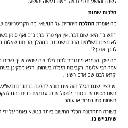
לשרה והושע תלמידו של משה נעשה יהושע.
הלכות שמות
מה אומרת
ההלכה
היהודית על הנושא? מה הקריטריונים ש
התשובה היא: שום דבר. אין אף פרק ברמב"ם ואף סימן בשו
לא מצינו בשו"תים הרבים שנכתבו במהלך הדורות שאלות בסגנ
לו כך או כך?".
מה שכן, הגמרא מתנגדת לתת לילד שם שהיה שייך לאדם רשע
אמר רבי אלעזר: רקביבות תעלה בשמותן, דלא מסקינן בשמייה
יקראו לבנו שם אדם רשע".
יש לציין שגם הכלל הזה אינו מובא להלכה ברמב"ם ובשו"
בשם מסוים אין בכוחה לפסול אותו. עם זאת רבים נהגו להק
בשמות כמו נמרוד או עומרי.
בשורה התחתונה הכלל החשוב ביותר בנושא נאמר על ידי הח
שיתבייש בו.