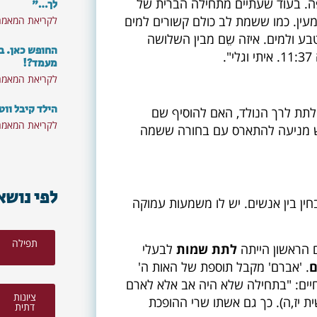
ה. בעוד שעתיים מתחילה הברית של
לך…"
מעין. כמו ששמת לב כולם קשורים למים
לקריאת המאמר
בע ולמים. איזה שֵם מבין השלושה
החופש כאן. ב
מעמד?!
לקריאת המאמר
הילד קיבל ווט
 לתת לרך הנולד, האם להוסיף שם
לקריאת המאמר
יש מניעה להתארס עם בחורה ששמה
לפי נושא
ין בין אנשים. יש לו משמעות עמוקה
תפילה
 הראשון הייתה
לתת שמות
לבעלי
ם
. 'אברם' מקבל תוספת של האות ה'
חיים: "בתחילה שלא היה אב אלא לארם
ציונות
ית יז,ה). כך גם אשתו שרי ההופכת
דתית