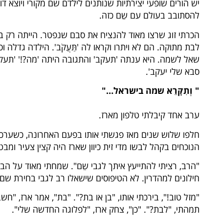
יש הורים שופעי יצירתיות שנותנים לילדם שם מקורי ויוצא 
להסתובב בעולם עם שֵם כזה.
הכרתי זוג שרצו מאוד להנציח את סבם שנפטר. הייתה רק בע
לבת מתוקה. הם לא ויתרו וקראו לה 'תַּעֲקֹב'. הילדה גדל
שאל לשמה. היא ענתה 'תעקב' והתגובה היתה 'מה?!' 'תעקב'.
סבא שלי יעקב'.
"
וְתִקָּרֵא
שמה בישראל…"
ערב אחד קיבלתי טלפון מארז.
חלפו שלוש שנים מאז פגשתי אותו בפעם האחרונה, כשערכתי
הנוכחים בקהל לבשו מדי זית כיוון שארז היה קצין צעיר ומב
"הרב, רציתי להתייעץ איתך לגבי שֵם". שמחתי מאוד על הבש
חילונים למהדרין. לא הטיפוסים שישאלו רב לגבי בחירת שם 
"מזל טוב!", בירכתי אותו, "בן או בת?". "בת", אמר ארז, "חש
תמהתי, "לבת?". "כן", צחק ארז, "לפלוגה החדשה שלי".