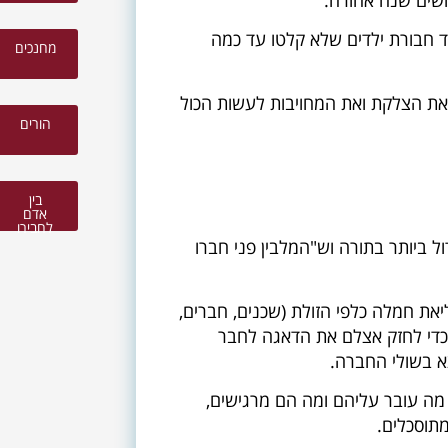
 ממושכת מצד חבורת ילדים שלא קלטו עד כמה
צטרפו לקהילת 'מילה טובה' וקבלו פעם בשבוע חינם
מחנכים
ת הניוזלטר שלנו עם מענה על השאלות הכי בוערות
 את הצלקת ואת המחויבות לעשות הכול
סרטוני השראה וכלים מעולים לחיים:
הורים
בין
אדם
לחבירו
 ביותר בתורה וש"המלבין פני חברו
יאת חמלה כלפי הזולת (שכנים, חברים,
ת כדי לחזק אצלם את הדאגה לחבר
א בשולי החברה.
 מה עובר עליהם ומה הם מרגישים,
תוסכלים.