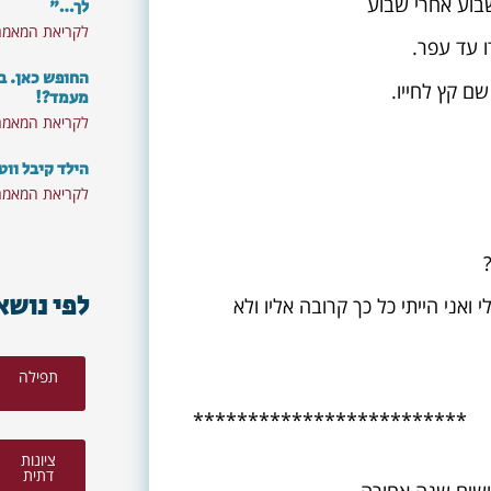
שבוע אחרי שבוע
לך…"
לקריאת המאמר
ו עד עפר.
החופש כאן. ב
ם קץ לחייו.
מעמד?!
לקריאת המאמר
הילד קיבל ווט
לקריאת המאמר
לפי נושא
ואני הייתי כל כך קרובה אליו ולא
תפילה
רוצים לא לפספס את התכנים
*************************
והסרטונים החדשים?
ציונות
דתית
ושים שנה אחורה.