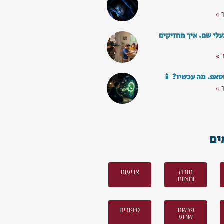
 »
עלי שם. איך מחזיקים
 »
סאפ. מה עכשיו? 📱
 »
ים
תורה
צניעות
ומצוות
פרשת
סיפורים
שבוע