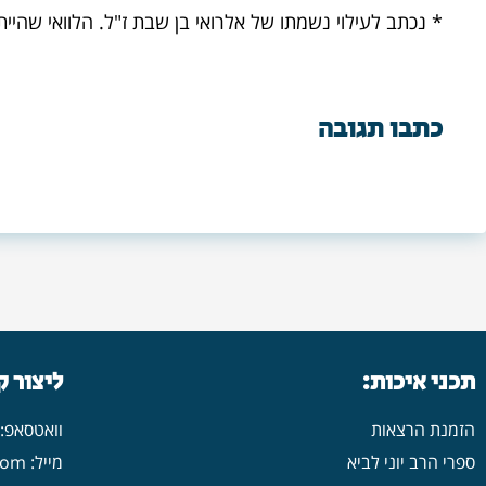
* נכתב לעילוי נשמתו של אלרואי בן שבת ז"ל. הלוואי שהיית
כתבו תגובה
תכני איכות:
ליצור 
הזמנת הרצאות
וואטסאפ: 546702313
ספרי הרב יוני לביא
מייל: yonilavi10@gmail.com