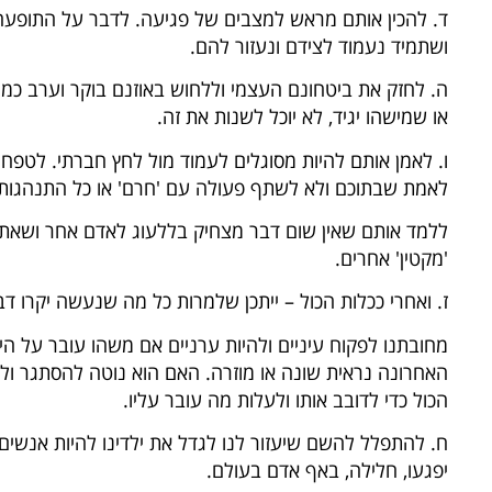
ד. להכין אותם מראש למצבים של פגיעה. לדבר על התופעה
ושתמיד נעמוד לצידם ונעזור להם.
ה. לחזק את ביטחונם העצמי וללחוש באוזנם בוקר וערב כמה
או שמישהו יגיד, לא יוכל לשנות את זה.
ו. לאמן אותם להיות מסוגלים לעמוד מול לחץ חברתי. לטפח 
לאמת שבתוכם ולא לשתף פעולה עם 'חרם' או כל התנהגות 
ללמד אותם שאין שום דבר מצחיק בללעוג לאדם אחר ושאתה 
'מקטין' אחרים.
ז. ואחרי ככלות הכול – ייתכן שלמרות כל מה שנעשה יקרו דב
מחובתנו לפקוח עיניים ולהיות ערניים אם משהו עובר על הי
האחרונה נראית שונה או מוזרה. האם הוא נוטה להסתגר ו
הכול כדי לדובב אותו ולעלות מה עובר עליו.
ח. להתפלל להשם שיעזור לנו לגדל את ילדינו להיות אנשים 
יפגעו, חלילה, באף אדם בעולם.