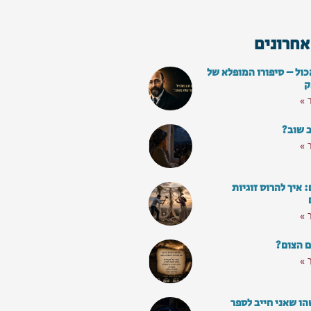
אחרונים
כול – סיפורו המופלא של
ק
 »
ב שוב?
 »
איך להרוס זוגיות
 »
ם הצום?
 »
ו שאני חייב לספר