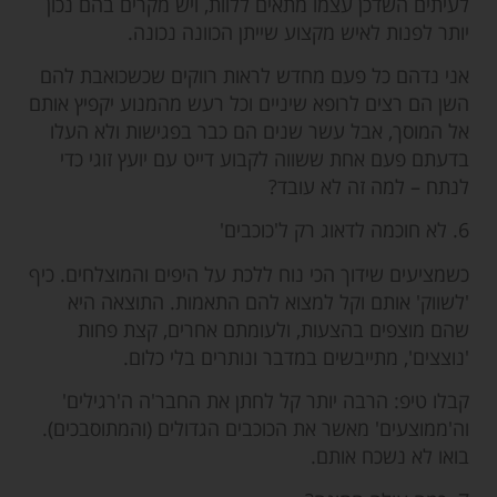
לעיתים השדכן עצמו מתאים ללוות, ויש מקרים בהם נכון
יותר לפנות לאיש מקצוע שייתן הכוונה נכונה.
אני נדהם כל פעם מחדש לראות רווקים שכשכואבת להם
השן הם רצים לרופא שיניים וכל רעש מהמנוע יקפיץ אותם
אל המוסך, אבל עשר שנים הם כבר בפגישות ולא העלו
בדעתם פעם אחת ששווה לקבוע דייט עם יועץ זוגי כדי
לנתח – למה זה לא עובד?
6. לא חוכמה לדאוג רק ל'כוכבים'
כשמציעים שידוך הכי נוח ללכת על היפים והמוצלחים. כיף
'לשווק' אותם וקל למצוא להם התאמות. התוצאה היא
שהם מוצפים בהצעות, ולעומתם אחרים, קצת פחות
'נוצצים', מתייבשים במדבר ונותרים בלי כלום.
קבלו טיפ: הרבה יותר קל לחתן את החבר'ה ה'רגילים'
וה'ממוצעים' מאשר את הכוכבים הגדולים (והמתוסבכים).
בואו לא נשכח אותם.