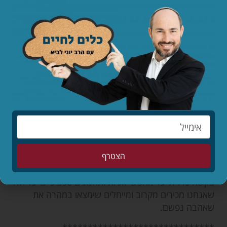
9. לא לשכוח את פרק ב'!
אנחנו רגילים לחשוב על הרווקים/ות. מה לגבי אלו שכבר
היו פעם בזוגיות אבל איבדו אותה? הלב שלהם משתוקק
בכאב למלא את החלל שנוצר. האם אנחנו זוכרים גם
הגרושים/ות ואת האלמנים/ות?
10. להתפלל על זה
לפני 1900 שנה החליט רבן גמליאל על שינוי נועז
בתפילת שמונה עשרה וקבע בה ברכה נוספת
("ולמלשינים"). מי יודע, אם הוא היה חי היום, אולי היה
מוסיף את הברכה העשרים – "על הרווקים".
הצטרף
ובינתיים, בואו לא נחכה לאף אחד: נוסיף כל יום בתפילה
בקשה כללית על מחפשי זוגיות ותחנונים ספציפיים על אלו
שאנחנו מכירים מקרוב ומייחלים שימצאו במהרה את
שאהבה נפשם.