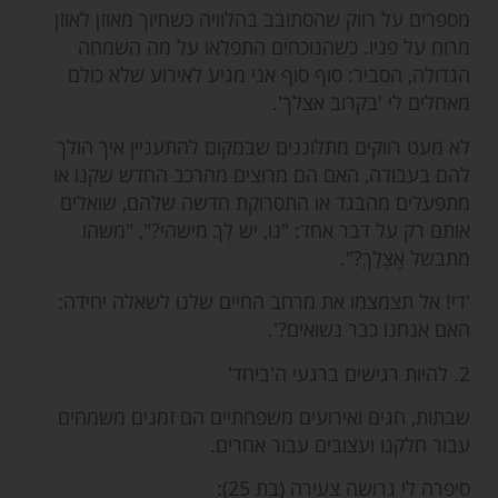
מספרים על רווק שהסתובב בהלוויה כשחיוך מאוזן לאוזן
מרוח על פניו. כשהנוכחים התפלאו על מה השמחה
הגדולה, הסביר: סוף סוף אני מגיע לאירוע שלא כולם
מאחלים לי 'בקרוב אצלך'.
לא מעט רווקים מתלוננים שבמקום להתעניין איך הולך
להם בעבודה, האם הם מרוצים מהרכב החדש שקנו או
מתפעלים מהבגד או התסרוקת חדשה שלהם, שואלים
אותם רק על דבר אחד: "נו, יש לְךָ מישהי?", "משהו
מתבשל אֶצְלֵךְ?".
'די! אל תצמצמו את מרחב החיים שלנו לשאלה יחידה:
האם אנחנו כבר נשואים?'.
2. להיות רגישים ברגעי ה'ביחד'
שבתות, חגים ואירועים משפחתיים הם זמנים משמחים
עבור חלקנו ועצובים עבור אחרים.
סיפרה לי גרושה צעירה (בת 25):