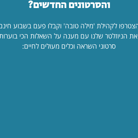
והסרטונים החדשים?
לקריאת המאמר
ההבדל הקטן בי
צטרפו לקהילת 'מילה טובה' וקבלו פעם בשבוע חינם
לקריאת המאמר
ת הניוזלטר שלנו עם מענה על השאלות הכי בוערות
סרטוני השראה וכלים מעולים לחיים:
העתיד כבר כא
🚀
לקריאת המאמר
לפי נושא
תפילה
ציונות
דתית