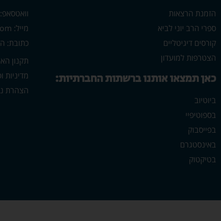
הזמנת הרצאות
וואטסאפ: 546702313
ספרי הרב יוני לביא
מייל: yonilavi10@gmail.com
קורסים דיגיטליים
כתובת: הרב יש
הצטרפות למועדון
תקנון הא
מדיניות ו
כאן תמצאו אותנו ברשתות החברתיות:
הצהרת נג
ביוטיוב
בספוטיפיי
בפייסבוק
באינסטגרם
בטיקטוק