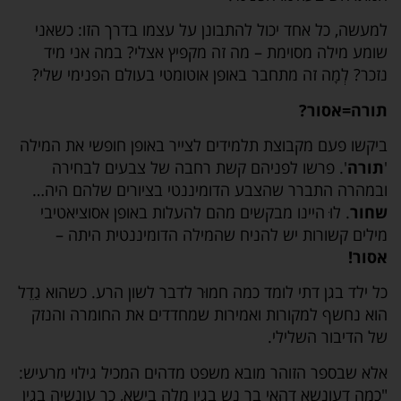
למעשה, כל אחד יכול להתבונן על עצמו בדרך הזו: כשאני
שומע מילה מסוימת – מה זה מקפיץ אצלי? במה אני מיד
נזכר? לְמָה זה מתחבר באופן אוטומטי בעולם הפנימי שלי?
תורה=אסור?
ביקשו פעם מקבוצת תלמידים לצייר באופן חופשי את המילה
'
תורה
'. פרשו לפניהם קשת רחבה של צבעים לבחירה
ובמהרה התברר שהצבע הדומיננטי בציורים שלהם היה…
שחור
. לוּ היינו מבקשים מהם להעלות באופן אסוציאטיבי
מילים קשורות יש להניח שהמילה הדומיננטית היתה –
אסור!
כל ילד בגן דתי לומד כמה חמוּר לדבר לשון הרע. כשהוא גַדֵל
הוא נחשף למקורות ואמירות שמחדדים את החומרה והנזק
של הדיבור השלילי.
אלא שבספר הזוהר מובא משפט מדהים המכיל גילוי מרעיש:
"כמה דעונשא דהאי בר נש בגין מלה בישא, כך עונשיה בגין