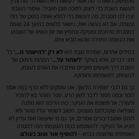
מהעיסוק בשאלה 'מה אסור לעשות היא השאלה: 'מה צריך
לעשות בשבת כדי ליצוק לתוכה תוכן חיובי?'. איסורי השבת
יצרו לנו מסגרת, מה לעשות כדי למלא אותה בתוכן של רוח
ונשמה. אם לא נעשה זאת, נישאר כלואים במשך 24 שעות
במסגרת טרחנית ומעיקה ונחמיץ את יום השיא של השבוע
ואת הנשמה היתירה שהוא מביא איתו.
במילים אחרות, שמירת שבת היא
לא רק 'להישמר מ…'
כל
מיני דברים, אלא בעיקר
'לשמור על…'
המהות והתוכן של
השבת דרך מעשים חיוביים שיחברו את האדם לעצמו,
לנשמתו, למשפחתו ולאלוקיו.
כך גם לגבי 'שמירת הלשון'. אנו עוסקים ללא הרף בְּמָה אסור
לומר וכמה חמור לדבר לשון הרע. ספר הזוהר בא להזכיר
ולעורר: אל תשכחו את העיקר: כוח הדיבור הוא מתנה
מופלאה שקיבלתם משמים. חשוב לשמור עליו טהור ולא
לזהם אותובדיבורים אסורים, אך גם מי שיעשה זאת עדיין לא
הגיע אל העיקר: להשתמש בכוח העוצמתי הזה למטרה
האמיתית שלשמה נברא –
להוסיף אור וטוב בעולם
.