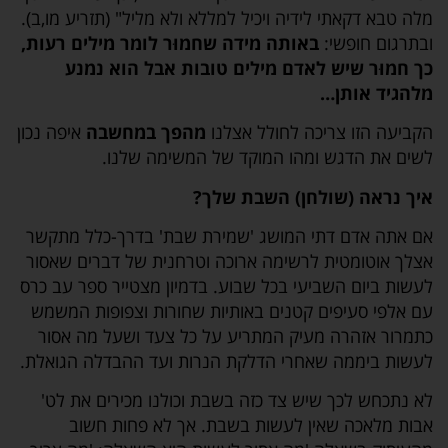
מלה טבא דקאתי לידיה ויכיל למללא ולא מליל" (תזריע מו,ב).
ובתרגום חופשי:
באותה מידה שחמוּר לומר מילים רעות,
כך חמוּר שיש לאדם מילים טובות אבל הוא נמנע
מלהגיד אותן…
הקביעה הזו צריכה לחולל אצלנו
מהפך במחשבה
איפה נכון
לשים את הדגש ומהו המוקד של המשימה שלנו.
איך נראה (שולחן) השבת שלך?
אם אתה אדם דתי המושג 'שמירת שבת' בדרך-כלל מתקשר
אצלך אוטומטית לרשימה ארוכה וטרחנית של דברים שאסור
לעשות ביום השביעי בכל שבוע. בדמיון מצטייר ספר עב כרס
עם אלפי סעיפים קטנים באותיות שחורות וצפופות המשמש
כתמרור אזהרה מעיק המתריע על כל צעד ושעל מה אסור
לעשות ביממה שאחרי הדלקת הנרות ועד ההבדלה הגואלת.
לא נתכחש לכך שיש צד כזה בשבת וכולנו מכירים את לט'
אבות מלאכה שאין לעשות בשבת. אך לא פחות חשוב