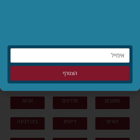
לקריאת המאמר »
לפי נושאים
תפילה
תורה ומצוות
צניעות
הצטרף
ציונות דתית
פרשת שבוע
סיפורים
מחנכים
מדריכים
זוגיות
הורים
דייטים
בינו לבינה