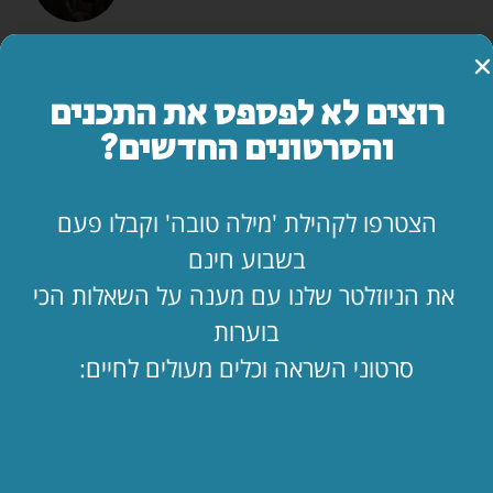
המדריך השלם: איך להרוס זוגיות בשבעה צעדים
לקריאת המאמר »
רוצים לא לפספס את התכנים
והסרטונים החדשים?
מה עושים ביום הצום?
לקריאת המאמר »
הצטרפו לקהילת 'מילה טובה' וקבלו פעם
בשבוע חינם
"אמא, יש משהו שאני חייב לספר לך…"
את הניוזלטר שלנו עם מענה על השאלות הכי
לקריאת המאמר »
בוערות
סרטוני השראה וכלים מעולים לחיים:
החופש כאן. בעלי שם. איך מחזיקים מעמד?!
לקריאת המאמר »
הילד קיבל ווטסאפ. מה עכשיו? 📱