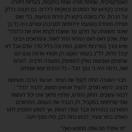
האטרקטיבית. שמחת תורה שמח בהקפות, בעליות לתורה
ובפרט בקידוש של החתנים ובשקיות לילדים. גם חנוכה נדלק
על הנרות, ט"ו בשבט ביקש רק פירות ונטיעות, בלי שום
תפילה מיוחדת (מטעמי ידידותיות לסביבה) ופורים היה כל כך
שיכור משמחה על חלקו, עד ששכח לקחת איתו את ה"הלל"
שלו. אולם לאט לאט המלאי החל לאזול, והמלאכים הבינו
שיש צורך במדיניות חיסכון. פסח זכה בליל סדר שלם אבל לא
קיבל חלות, לל"ג בעומר הוקצו רק תפוחי אדמה (וגם הם
שרופים) ושבועות נאלץ להסתפק בסעודה חלבית. למרות
זאת, נדמה היה כי בסך הכל – כל החגים יצאו שמחים.
חברי הוועדה החלו לקפל את הציוד. יש עוד הרבה משימות
לבצע: לרפא חולים, להציל אנשים ממוות, להגיד "גדל"
לכמה עשבים. החוק החדש, שלפיו מלאך אינו יכול לעשות
שתי שליחויות במקביל, רק הגביר את העומס. המלאכים
התארגנו במהירות וכבר עמדו לצאת, אך לפתע התפרץ לתוך
האולם בחור צעיר, לבוש כחול-לבן, כולו נוטף זיעה.
"מי אתה? מה אתה מחפש כאן?"