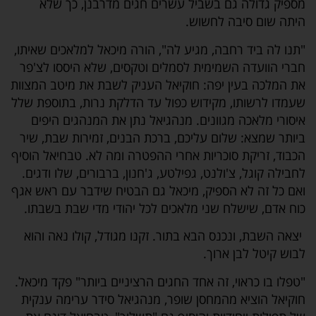
מספיק גדולה גם בשביל עשרים חגים מדרבנן, כך שלא
היתה שום סיבה לחשוש.
"תנו לה ביד רחבה, מגיע לה", הורה מיכאל למלאכים שאיתו,
חברי הוועדה השמימית לסמלים וטקסים, שלא היססו לצ'פר
את המלכה בעין יפה: חוקיאל העניק לשבת את מיטב המצוות
שעמדו לרשותו, מקידוש כפול עד הדלקת נרות, בתוספת שלל
איסורי מלאכה מגוונים. מנהגיאל נתן את המנהגים היפים
ביותר שמצא: שלום עליכם, ברכת הבנים, זמירות שבת, שיר
הכבוד, זריקת סוכריות אחרי ההפטרה ומה לא. טבחיאל הוסיף
לחבילה קוגל, צ'ולנט, גפילטע, ג'חנון, ברבורים, שלו ודגים.
ואם כל זה לא הספיק, מיכאל גם הבטיח שידבר עם ראש אגף
כוח אדם, שישלח שני מלאכים לכל יהודי מדי שבת בשבתו.
יצאה השבת, ונכנס הבא בתור. זקנו מגודל, קולו נאה והוא
לבוש קיטל לבן ארוך.
"טפלו בו כראוי, זה אחד החגים הרציניים ביותר" פקד מיכאל.
חוקיאל הוציא מהמחסן שופר, מנהגיאל סידר ערימה ענקית