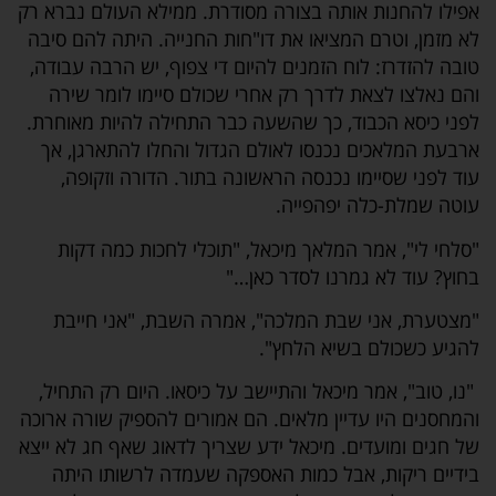
אפילו להחנות אותה בצורה מסודרת. ממילא העולם נברא רק
לא מזמן, וטרם המציאו את דו"חות החנייה. היתה להם סיבה
טובה להזדרז: לוח הזמנים להיום די צפוף, יש הרבה עבודה,
והם נאלצו לצאת לדרך רק אחרי שכולם סיימו לומר שירה
לפני כיסא הכבוד, כך שהשעה כבר התחילה להיות מאוחרת.
ארבעת המלאכים נכנסו לאולם הגדול והחלו להתארגן, אך
עוד לפני שסיימו נכנסה הראשונה בתור. הדורה וזקופה,
עוטה שמלת-כלה יפהפייה.
"סלחי לי", אמר המלאך מיכאל, "תוכלי לחכות כמה דקות
בחוץ? עוד לא גמרנו לסדר כאן…"
"מצטערת, אני שבת המלכה", אמרה השבת, "אני חייבת
להגיע כשכולם בשיא הלחץ".
"נו, טוב", אמר מיכאל והתיישב על כיסאו. היום רק התחיל,
והמחסנים היו עדיין מלאים. הם אמורים להספיק שורה ארוכה
של חגים ומועדים. מיכאל ידע שצריך לדאוג שאף חג לא ייצא
בידיים ריקות, אבל כמות האספקה שעמדה לרשותו היתה