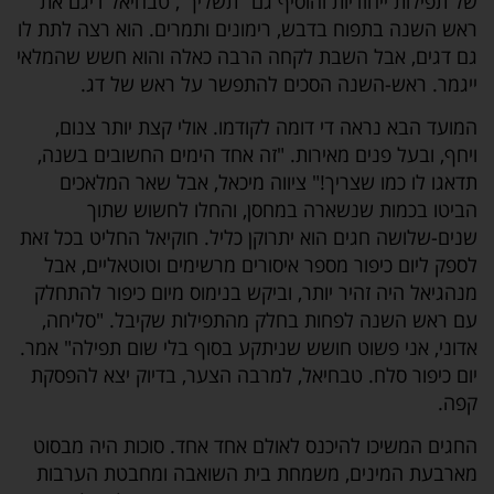
של תפילות ייחודיות והוסיף גם "תשליך", טבחיאל דיגם את
ראש השנה בתפוח בדבש, רימונים ותמרים. הוא רצה לתת לו
גם דגים, אבל השבת לקחה הרבה כאלה והוא חשש שהמלאי
ייגמר. ראש-השנה הסכים להתפשר על ראש של דג.
המועד הבא נראה די דומה לקודמו. אולי קצת יותר צנום,
ויחף, ובעל פנים מאירות. "זה אחד הימים החשובים בשנה,
תדאגו לו כמו שצריך!" ציווה מיכאל, אבל שאר המלאכים
הביטו בכמות שנשארה במחסן, והחלו לחשוש שתוך
שנים-שלושה חגים הוא יתרוקן כליל. חוקיאל החליט בכל זאת
לספק ליום כיפור מספר איסורים מרשימים וטוטאליים, אבל
מנהגיאל היה זהיר יותר, וביקש בנימוס מיום כיפור להתחלק
עם ראש השנה לפחות בחלק מהתפילות שקיבל. "סליחה,
אדוני, אני פשוט חושש שניתקע בסוף בלי שום תפילה" אמר.
יום כיפור סלח. טבחיאל, למרבה הצער, בדיוק יצא להפסקת
קפה.
החגים המשיכו להיכנס לאולם אחד אחד. סוכות היה מבסוט
מארבעת המינים, משמחת בית השואבה ומחבטת הערבות