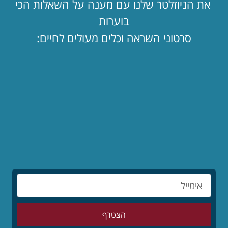
את הניוזלטר שלנו עם מענה על השאלות הכי
בוערות
סרטוני השראה וכלים מעולים לחיים:
מאמרים אחרונים
הילדים לפני הכול – סיפורו המופלא של יאנוש
קורצ'אק
לקריאת המאמר »
מותר לי לאהוב שוב?
לקריאת המאמר »
הצטרף
המדריך השלם: איך להרוס זוגיות בשבעה צעדים
לקריאת המאמר »