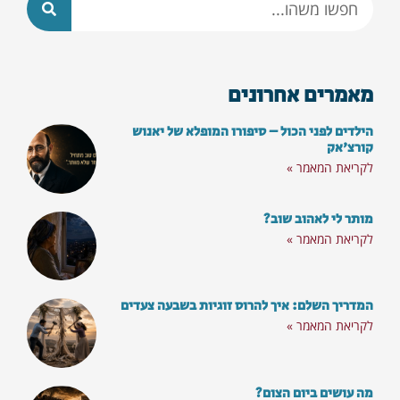
רוצים לא לפספס את התכנים
והסרטונים החדשים?
מאמרים אחרונים
הצטרפו לקהילת 'מילה טובה' וקבלו פעם
הילדים לפני הכול – סיפורו המופלא של יאנוש
בשבוע חינם
קורצ'אק
את הניוזלטר שלנו עם מענה על השאלות הכי
לקריאת המאמר »
בוערות
מותר לי לאהוב שוב?
סרטוני השראה וכלים מעולים לחיים:
לקריאת המאמר »
המדריך השלם: איך להרוס זוגיות בשבעה צעדים
לקריאת המאמר »
מה עושים ביום הצום?