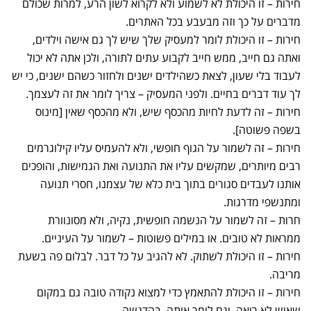
חירות – זו היכולת לא לשמוע ולא לקרוא לשון הרע, למרות שכולם
מדברים על כך וזה מבעבע בכל האתרים.
חירות – זו היכולת לומר למעסיק שלך שיש לך גם אישה וילדים,
ואתה גם חייב, ממש חייב לקבוע עתים לתורה, ולכן אתה לא יכול
לעבוד בלי שעון, לצאת כשהילדים ישנים ולחזור כשהם ישנים, כי יש
לך עוד דברים בחיים. ולפני המעסיק – צריך לומר את זה לעצמך.
חירות – זה לדעת לחיות מהכסף שיש, ולא מהכסף שאין [מינוס
בשפה פשוטה].
חירות – זה לשמור על הגוף חופשי, ולא להעמיס עליו קילוגרמים
רבים מיותרים, שמקשים עליו את התנועה ואת הגמישות, והופכים
אותנו לעבדים סגורים בתוך בית כלא של עצמנו, חסרי תנועה
ומתנשפי מדרגות.
חרות – זה לשמור על הנשמה חופשית, נקיה, ולא מסונוורת
ממראות לא טובים. או במילים פשוטות – לשמור על העיניים.
חירות – זו היכולת לשתוק. לא להגיב על כל דבר. לבלום פה בשעת
מריבה.
חירות – זו היכולת להתאמץ כדי למצוא נקודה טובה גם במקום
שאיש לא רואה. וגם לומר אותה. בהדגשה.