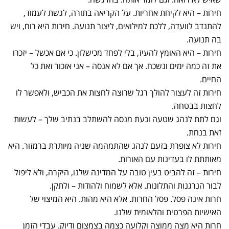
חירות – היא לקיחת אחריות. על הקריאה בתורה, לגשת לעמוד,
להתנדב לוועדה, ללכת למילואים, ליצור תנועה. חירות היא רוח, ויש
בה תנועה.
חירות – היא האומץ להעיז, בלי לפחד מכישלון. כי אם אכשל – יזכרו
את זה כמה ימים ונשכח. אך אם לא אנסה – אני אזכור זאת כל
החיים.
חירות זה לעצור להולך רגל שרוצה לחצות את הכביש, ולאפשר לו
לחצות בבטחה.
וגם לתת לנהג שטעה וכעת מנסה להשתלב בנתיב שלך – לעשות
זאת בנחת.
חירות לא צופרת בזעם לנהג שהתמהמה שניה מיותרת ברמזור. היא
מאותתת לו בעדינות עם האורות.
חירות – זה להביט בעין טובה על המדינה שלנו, היקרה, ולא ליפול
לבור הנרגנות והתלונות. אלא לשמוח ולהודות – ולתקן.
חרות אינה פסל. פסל החרות. אלא היא מהות. היא המיצוי של
האישיות הפרטית והלאומית שלנו.
חרות היא מצה ממוצה וקלועה כצמה בצמצום ודיוק. עבדי הזמן