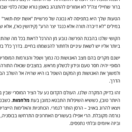
ברור שחיילי צה"ל לא אמורים להתנהג באופן נורא שכזה כלפי שבו
הטעות שלך היא בתפיסה לא נכונה של פרשיית "אשת יפת-תואר" (ד
במילים "לא דיברה תורה אלא כנגד יצר הרע" (קידושין כא'), אלא שגם
הקושי שלנו בהבנת הפרשה נובע מן ההרגל לראות בכל מה שהתור
ביותר אליו יש לשאת עיניים ולחתור להגשמתו בחיים. בדרך כלל בז
ישנם מקרים בהם מצב האנושות כה נמוך ושפל והנורמות המוסריות 
הסופי יהיה חסר טעם ונידון לכשלון מראש. במצבים שכאלו התורה
ולמשוך את האנושות מן המקום השפל בו היא שרויה אל השלב הב
הדרך.
זהו בדיוק המקרה שלנו. העולם הקדום נע על הציר המוסרי שבין ב
היותר טוב), כששיא השיפלות התבטא כמובן בעת
מלחמות
. כשבנ
ויצאו להרוג באויב – הרסן הותר לגמרי. הכוחניות והאלימות הייצרי
נורמה מקובלת. הרי אפילו בעשורים האחרונים התרחשו בבוסניה, ר
וביזה איומים ובלתי נתפסים.