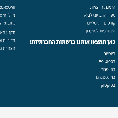
הזמנת הרצאות
וואטסאפ: 546702313
ספרי הרב יוני לביא
מייל: yonilavi10@gmail.com
קורסים דיגיטליים
כתובת: הרב יש
הצטרפות למועדון
תקנון הא
מדיניות ו
כאן תמצאו אותנו ברשתות החברתיות:
הצהרת נג
ביוטיוב
בספוטיפיי
בפייסבוק
באינסטגרם
בטיקטוק