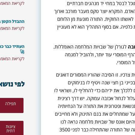
וכל לבטל במחי יד מנהגים חברתיים
לקריאת המאמר
דם. המקרא יוצר טקס מעבר מורכב וארוך
 לאשתו החוקית. התורה מונעת מן הלוחם
ההבדל הקטן בי
כלפיה. אם בסוף התהליך הוא לא מעוניין
לקריאת המאמר
העתיד כבר כא
בה
לגורלן של שבויות המלחמה האומללות.
🚀
ף המוסרי עוד יותר, ולהוביל למגמה
לקריאת המאמר
 המוסרי.
 צרכיו. זו הסיבה שהוריו המסורים דואגים
לפי נושא
יני בן חצי שנה ויטיף לו בנימוקים
ללכלך את ידיהם כדי להחליף לו, ושראוי לו
ול לנחול אכזבה עמוקה. יש דרך רצינית
תפילה
שאת ופטרונית את התורה על הנחיותיה
 על שמתחלים את בנם התינוק ולא מחייבים
יום אונס של שבויות מלחמה נראה לנו
ציונות
פסול מבחינה מוסרית, נובע לא מעט מהנחישות החינוכית המופלאה של התורה שהתחילה כבר לפני 3500
דתית
דלג על שלבים, אל המקום בו היא נמצאת