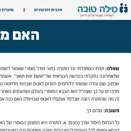
תכנים וסרטונים
מועדון 
האם מו
שאלה:
תמיד הסתכלתי על התורה בתור מודל מוסרי שאמור לשמש 
שלאחרונה נתקלתי בפרשה הנוראית של "אשת יפת תואר". אשמח 
שכתוב שם עולה שמותר ללוחמים יהודים לאנוס שבויות מלחמה גויות
מדברים על כך שצה"ל הוא הצבא המוסרי בעולם ושהעמים האחרים
זה מה שהתורה רוצה שנלמד אותם?! לאנוס שבויות?! האם ככה אמור
תשובה:
שלום לך.
כל הנחות היסוד שלך נכונות. א. התורה היא המצפן המוסרי של האנ
דוגמא ומופת לכל העמים להתנהלות ישרה ומוסרית (גם כשנורמות הה