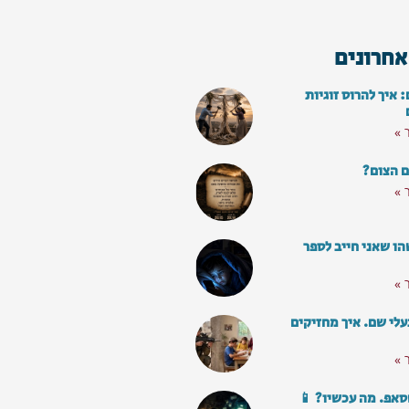
אחרונים
איך להרוס זוגיות
 »
ם הצום?
 »
ו שאני חייב לספר
 »
עלי שם. איך מחזיקים
 »
סאפ. מה עכשיו? 📱