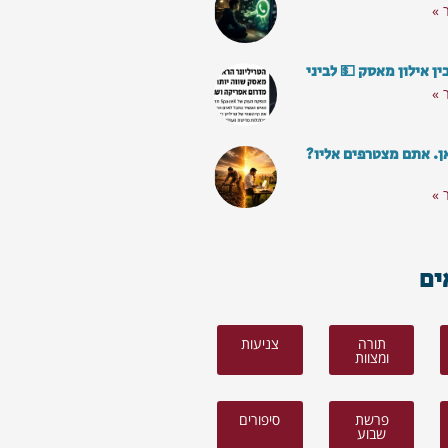
 »
ן אילון מאסק 💵 לביני
 »
ן. אתם מצטרפים אליו?
 »
ים
תורה
צניעות
ומצוות
פרשת
סיפורים
שבוע