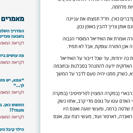
יות מלחמה.
מאמרים 
ברים כא'). חז"ל תמצתו את עניינה
 אותן צריך להבין באופן נכון.
המדריך השלם: 
בשבעה צעדים
ה אומרת את האידיאל המוסרי הגבוה
לקריאת המאמר
ה אכן התורה עוסקת, אבל לא תמיד.
מה עושים ביו
כה ירודות, עד שכל דיבור על האידיאל
לקריאת המאמר
 האלוקית ידעה להתנהל בסבלנות ובחוכמה
א, כשרק ממנו יהיה טעם לדבר על המשך
"אמא, יש משה
לך…"
לקריאת המאמר
רבארי (במקרה המצוי) לפרימיטיבי (במקרה
י האדם עטו על גופם מדי קרב, אחזו נשק
החופש כאן. ב
ת שלטה ברמה, ומעשי זוועה ואונס היו
מעמד?!
ואנדה, דארפור ועוד, מעשי רצח עם, אונס
לקריאת המאמר
הילד קיבל ווט