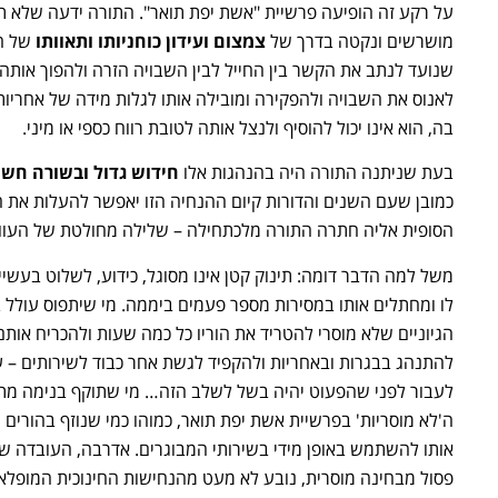
על רקע זה הופיעה פרשיית "אשת יפת תואר". התורה ידעה שלא ת
מושרשים ונקטה בדרך של
צמצום ועידון כוחניותו ותאוותו
של הא
שנועד לנתב את הקשר בין החייל לבין השבויה הזרה ולהפוך אותה
לאנוס את השבויה ולהפקירה ומובילה אותו לגלות מידה של אחריות 
בה, הוא אינו יכול להוסיף ולנצל אותה לטובת רווח כספי או מיני.
בעת שניתנה התורה היה בהנהגות אלו
חידוש גדול ובשורה חשו
כמובן שעם השנים והדורות קיום ההנחיה הזו יאפשר להעלות את הר
הסופית אליה חתרה התורה מלכתחילה – שלילה מחולטת של העוול
משל למה הדבר דומה: תינוק קטן אינו מסוגל, כידוע, לשלוט בעשיית
לו ומחתלים אותו במסירות מספר פעמים ביממה. מי שיתפוס עולל בכי
הגיוניים שלא מוסרי להטריד את הוריו כל כמה שעות ולהכריח אותם 
להתנהג בבגרות ובאחריות ולהקפיד לגשת אחר כבוד לשירותים – על
לעבור לפני שהפעוט יהיה בשל לשלב הזה… מי שתוקף בנימה מתנ
ה'לא מוסריות' בפרשיית אשת יפת תואר, כמוהו כמי שנוזף בהורים
אותו להשתמש באופן מידי בשירותי המבוגרים. אדרבה, העובדה שה
שנה לרומם את האנושות בסבלנות של ברזל צעד אחר צעד, מבלי ל