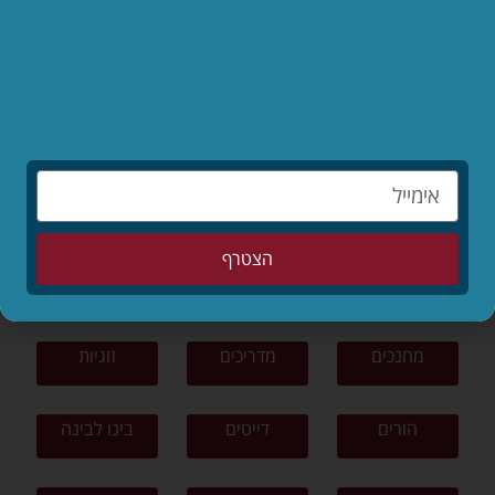
לקריאת המאמר »
לפי נושאים
תפילה
תורה ומצוות
צניעות
הצטרף
ציונות דתית
פרשת שבוע
סיפורים
מחנכים
מדריכים
זוגיות
הורים
דייטים
בינו לבינה