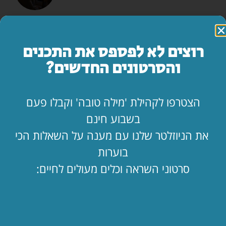
המדריך השלם: איך להרוס זוגיות בשבעה צעדים
לקריאת המאמר »
רוצים לא לפספס את התכנים
והסרטונים החדשים?
מה עושים ביום הצום?
לקריאת המאמר »
הצטרפו לקהילת 'מילה טובה' וקבלו פעם
בשבוע חינם
"אמא, יש משהו שאני חייב לספר לך…"
את הניוזלטר שלנו עם מענה על השאלות הכי
לקריאת המאמר »
בוערות
סרטוני השראה וכלים מעולים לחיים:
החופש כאן. בעלי שם. איך מחזיקים מעמד?!
לקריאת המאמר »
הילד קיבל ווטסאפ. מה עכשיו? 📱