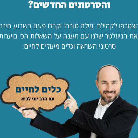
והסרטונים החדשים?
לך…"
לקריאת המאמר
החופש כאן. ב
צטרפו לקהילת 'מילה טובה' וקבלו פעם בשבוע חינם
מעמד?!
ת הניוזלטר שלנו עם מענה על השאלות הכי בוערות
לקריאת המאמר
סרטוני השראה וכלים מעולים לחיים:
הילד קיבל ווט
לקריאת המאמר
לפי נושא
תפילה
ציונות
דתית