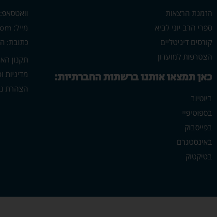
הזמנת הרצאות
וואטסאפ: 546702313
ספרי הרב יוני לביא
מייל: yonilavi10@gmail.com
קורסים דיגיטליים
כתובת: הרב יש
הצטרפות למועדון
תקנון הא
מדיניות ו
כאן תמצאו אותנו ברשתות החברתיות:
הצהרת נג
ביוטיוב
בספוטיפיי
בפייסבוק
באינסטגרם
בטיקטוק