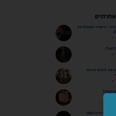
אחרונים
כול – סיפורו המופלא של
ק
 »
ב שוב?
 »
איך להרוס זוגיות
 »
ם הצום?
 »
ו שאני חייב לספר