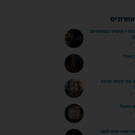
אחרונים
כול – סיפורו המופלא של
ק
 »
ב שוב?
 »
איך להרוס זוגיות
 »
ם הצום?
 »
ו שאני חייב לספר