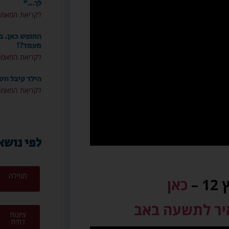
לך…"
לקריאת המאמר
החופש כאן. ב
מעמד?!
לקריאת המאמר
הילד קיבל ווט
לקריאת המאמר
לפי נושא
תפילה
–
כאן
איר לתשעה באב
ציונות
דתית