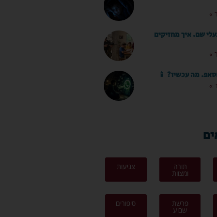
 »
עלי שם. איך מחזיקים
 »
סאפ. מה עכשיו? 📱
 »
ים
תורה
צניעות
ומצוות
פרשת
סיפורים
שבוע