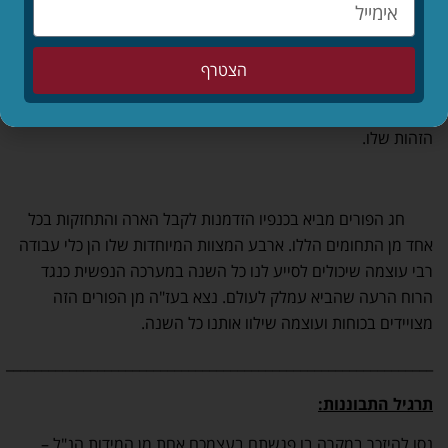
ויהודים תהיו.
כאן מגיעה המתנה הרביעית –
מקרא מגילה
. הספר שמזכיר לנו מי
הצטרף
אנחנו ולמה אנחנו שייכים. לימוד התורה בונה אצל כל יהודי את
עמוד השידרה הרוחני שלו ומחבר אותו בצורה עמוקה יותר אל
הזהות שלו.
חג הפורים מביא בכנפיו הזדמנות לקבל הארה והתחזקות בכל
אחד מן התחומים הללו. ארבע המצוות המיוחדות שלו הן כלי עבודה
רבי עוצמה שיכולים לסייע לנו כל השנה במערכה הנפשית כנגד
הרוח הרעה שהביא עמלק לעולם. נצא בעז"ה מן הפורים הזה
מצויידים בכוחות ועוצמה שילוו אותנו כל השנה.
_____________________________________________________________
תרגיל התבוננות:
נסו להיזכר במקרה בו פגשתם בעצמכם אחת מן המידות הנ"ל –