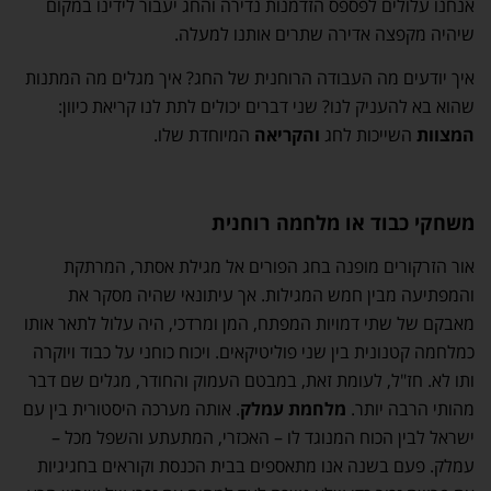
אנחנו עלולים לפספס הזדמנות נדירה והחג יעבור לידינו במקום
שיהיה מקפצה אדירה שתרים אותנו למעלה.
איך יודעים מה העבודה הרוחנית של החג? איך מגלים מה המתנות
שהוא בא להעניק לנו? שני דברים יכולים לתת לנו קריאת כיוון:
המצוות
השייכות לחג
והקריאה
המיוחדת שלו.
משחקי כבוד או מלחמה רוחנית
אור הזרקורים מופנה בחג הפורים אל מגילת אסתר, המרתקת
והמפתיעה מבין חמש המגילות. אך עיתונאי שהיה מסקר את
מאבקם של שתי דמויות המפתח, המן ומרדכי, היה עלול לתאר אותו
כמלחמה קטנונית בין שני פוליטיקאים. ויכוח כוחני על כבוד ויוקרה
ותו לא. חז"ל, לעומת זאת, במבטם העמוק והחודר, מגלים שם דבר
מהותי הרבה יותר.
מלחמת עמלק
. אותה מערכה היסטורית בין עם
ישראל לבין הכוח המנוגד לו – האכזרי, המתעתע והשפל מכל –
עמלק. פעם בשנה אנו מתאספים בבית הכנסת וקוראים בחגיגיות