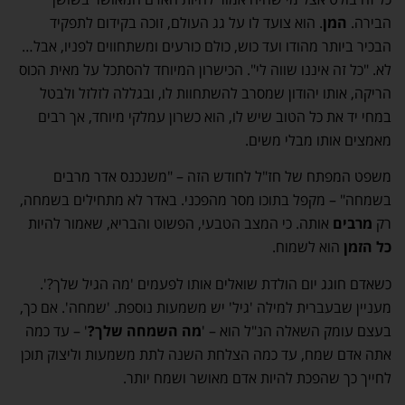
הבירה.
המן
. הוא צועד לו על גג העולם, זוכה בקידום לתפקיד
הבכיר ביותר מהודו ועד כוש, כולם כורעים ומשתחווים לפניו, אבל…
לא. "כל זה איננו שווה לי". הכישרון המיוחד להסתכל על מאית הכוס
הריקה, אותו יהודון שמסרב להשתחוות לו, ובגללה לזלזל ולבטל
במחי יד את כל הטוב שיש לו, הוא כשרון עמלקי מיוחד, אך רבים
מאמצים אותו מבלי משים.
משפט המפתח של חז"ל לחודש הזה – "משנכנס אדר מרבים
בשמחה" – מקפל בתוכו מסר מהפכני. באדר לא מתחילים בשמחה,
רק
מרבים
אותה. כי המצב הטבעי, הפשוט והבריא, שאמור להיות
כל הזמן
הוא לשמוח.
כשאדם חוגג יום הולדת שואלים אותו לפעמים 'מה הגיל שלך?'.
מעניין שבעברית למילה 'גיל' יש משמעות נוספת. 'שמחה'. אם כך,
בעצם עומק השאלה הנ"ל הוא – '
מה השמחה שלך?
' – עד כמה
אתה אדם שמח, עד כמה הצלחת השנה לתת משמעות וליצוק תוכן
לחייך כך שהפכת להיות אדם מאושר ושמח יותר.