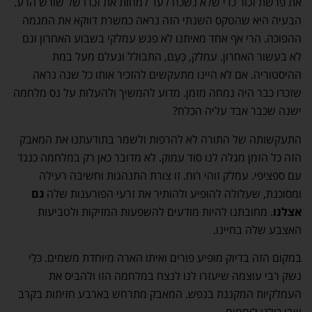
את פרשת זכור כדי שלא נשכח לעד למחות את זכרו של שורש הרע.
הבעיה היא שהטקס השנתי הזה נראה כמשרת דווקא את המגמה
ההפוכה. הרי אף אחד מאיתנו לא פגש עמלקי בשבוע האחרון וגם
לא בעשור האחרון. עמלק, כְּעַם, התבולל ונעלם מעל במת
ההיסטוריה. אם לא היינו מתעקשים להזכיר אותו כל שנה נראה
שזכרו כבר היה נמחה מזמן. מדוע להמשיך ולהעלות על נס מלחמה
ישנה שכבר אבד עליה הכלח?
התעקשותה של התורה לא להרפות ולשמר בתודעתנו את המאבק
הזה כל הזמן מגלה לנו סוד עמוק. לא מדובר כאן רק במלחמה כנגד
עם ספציפי. עמלק זוהי רוח. זו צורת התנהגות וחשיבה רעילה
ומסוכנת, שעלולה להופיע ולהותיר את זרעי הפורענות שלה
גם
אצלנו
. מחובתנו להיות מודעים להשפעות המזיקות ולטביעות
האצבע שלה בחיינו.
במקום הזה בדיוק מופיע פורים ואיתו הארה מיוחדת משמים. כּלֵי
נשק רבי עוצמה שיעזרו לנו לנצח במלחמה הזו ולהביס את
העמלקיות המקננת בנפש. המאבק מתרחש בארבע חזיתות בקרב