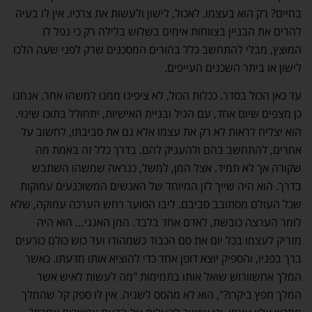
בחיים? רק הוא בעצמו. לאכול, לישון ולעשות את צרכיו. אין לו בעיה
להרים את הבניין בצווחות אימים בשלוש בלילה רק כי נפל לו
המוצץ, מבלי להתחשב כלל בהורים המסכנים שרק לפני שעה הלכו
לישון או ביתר השכנים העייפים.
עד כאן הכול בסדר. ככלות הכול, לא ציפינו ממנו למשהו אחר. אנחנו
כן מצפים שיום אחד, עם הגיל ובניית האישיות, יתחולל בתוכו שינוי.
הוא יצליח לראות לא רק את עצמו אלא גם את סביבתו, לחשוב על
אחרים, להתחשב בהם ולהעניק להם. בדרך כלל זה באמת מה
שקורה אך לא תמיד. אצל המן, למשל, כנראה שמשהו השתבש
בדרך. הוא היה שייך לזן המיוחד של האנשים המשוכנעים עמוקות
שכל העולם מסתובב סביבם. ליבו הסוער רחש הערכה עמוקה, שלא
לומר הערצה כובשת, לאדם אחד בלבד. המן האגגי… הוא היה
מזריק לעצמו בכל יום את סם הכבוד כשמהודו ועד כוש כולם כורעים
ברך בפניו, והספיק יוצא דופן אחד כדי להוציא אותו מדעתו. כאשר
המלך אחשוורוש שואל אותו בתמימות "מה לעשות לאיש אשר
המלך חפץ ביקרו?", הוא לא מהסס לשניה. אין לו ספק קל שהמלך