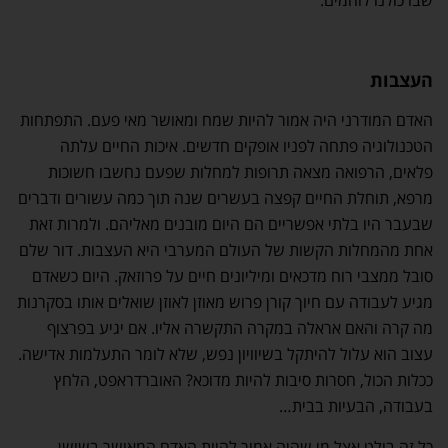
שבו כולנו לוחמים.
העצבות
האדם המודרני היה אמור להיות שמח ומאושר מאי פעם. התפתחות
הטכנולוגיה פתחה לפניו אופקים חדשים. איכות החיים עלתה
פלאים, הרפואה מצאה תרופות למחלות שפעם נחשבו חשוכות
מרפא, תוחלת החיים קפצה בעשרים שנה תוך כמה עשורים ודברים
שבעבר היו בלתי אפשריים הם היום מובנים מאליהם. ולמרות זאת
אחת מהמחלות הקשות של העולם המערבי היא העצבות. דור שלם
סובל ממצבי רוח מדכאים ומיליונים חיים על פרוזאק. היום כשאדם
מגיע לעבודה עם חיוך קורן פרוש מאוזן לאוזן שואלים אותו בסקרנות
מה קרה והאם אראלה במקרה התקשרה אליו. אם יגיע בפרצוף
עצוב הוא עלול להיתקל בשיוויון נפש, שלא לומר התעלמות אדישה.
ככלות הכול, חסרות סיבות להיות מדוכא? האוברדראפט, הלחץ
בעבודה, הבעיות בבית…
כל זה בולט אצל מי שהיה אמור להיות האדם המאושר בשושן