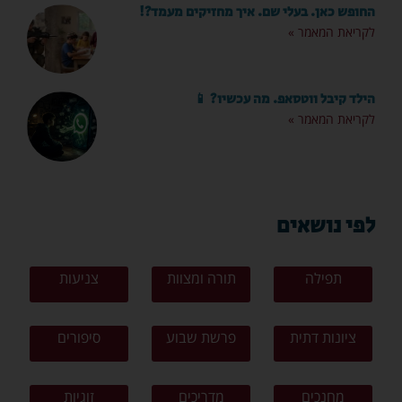
החופש כאן. בעלי שם. איך מחזיקים מעמד?!
לקריאת המאמר »
הילד קיבל ווטסאפ. מה עכשיו? 📱
לקריאת המאמר »
לפי נושאים
תפילה
תורה ומצוות
צניעות
ציונות דתית
פרשת שבוע
סיפורים
מחנכים
מדריכים
זוגיות