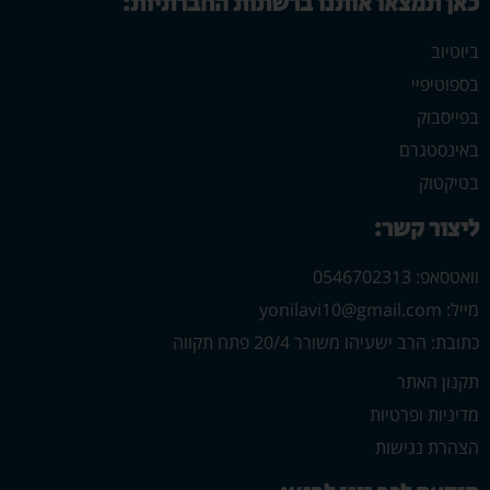
כאן תמצאו אותנו ברשתות החברתיות:
ביוטיוב
בספוטיפיי
בפייסבוק
באינסטגרם
בטיקטוק
ליצור קשר:
וואטסאפ: 0546702313
מייל: yonilavi10@gmail.com
כתובת: הרב ישעיהו משורר 20/4 פתח תקווה
תקנון האתר
מדיניות ופרטיות
הצהרת נגישות