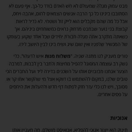
מבט עמוק מגלה שמעולם לא חש האדם בודד כל-כך. אף פעם לא
הסתובבו בינינו כל כך הרבה אנשים הצמאים לחום, אהבה ויחס,
אבל כל מה שהם מקבלים הוא לייק זול ושטחי. לא נדיר לראות
קבוצת בני נוער שבמבט מרחוק נראים כמשוחחים ביניהם. אך
כשאתה מתקרב אתה מגלה חבורת יחידים שכל אחד שקוע בעומקו
של המכשיר שלפניו ואין שום שיג ושיח בינו לבין היושב לידו.
פורים מעניק לנו מתנה שניה. "
משלוח מנות
איש לרעהו". כלי
נשק רב עוצמה המסוגל להפיל מחיצות ולחבר בין לבבות. למרבה
הצער אנחנו מבזבזים אותו על השכנים בדירה ליד ועל החברים הכי
טובים שלנו, במקום להשתמש בו דווקא אצל מי שהקשר אתו קר או
מסובך, ויש לנו כלי עזר חזק לפתוח דף חדש ולהעלות את היחסים
על פסים אחרים.
אנוכיות
תינוק הוא ייצור אנוכי להפליא. אגואיסט מושלם. מה מעניין אותו