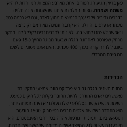
כאן בדיוק מגיע חג הפורים. אחת מארבע המצוות המיוחדות לו היא
משתה ושמחה
. מצווה המלמדת אותנו שהשמחה אינה תלויה
בדברים נדירים ויקרי ערך הנמצאים מחוץ לאדם, וגם לא בכמה כסף,
מעמד או פרסום יהיו לו. היא קרובה וזמינה מאוד אם רק נרצה
ונאפשר לעצמנו לחוש בה, ולא ניתן לדברים זרים לקלקל לנו. מחקר
מרתק שפורסם לאחרונה מגלה שבעוד מבוגר מחייך כ-15 פעם
ביום, לילד זה קורה בערך 400 פעמים. האם אתם מסוגלים לשער
מה סיבת ההבדל?
הבדידות
החזית השניה מגלה גם היא פרדוקס מוזר. אמצעי התקשורת
מאפשרים לאדם המודרני להיות מחובר בקלות לכל היקום כמעט.
רשימת אנשי הקשר בסלולארי שלו מעולם לא היתה תפוחה יותר,
הוא מתהדר בשלושת אלפים חברים בפייסבוק, 1500 הודעות
ווטס-אפ ביום, ותמונותיו גורפות אהדה בכל רחבי האינסטגרם. הוא
חי בענן רועש וקולני, המייצר אשליה מדומה של קשר ושל חברות.