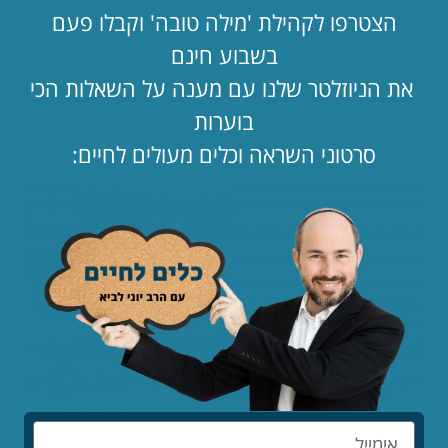
הצטרפו לקהילת 'מילה טובה' וקבלו פעם
מותר לי לאהוב שוב?
בשבוע חינם
לקריאת המאמר »
את הניוזלטר שלנו עם מענה על השאלות הכי
בוערות
המדריך השלם: איך להרוס זוגיות בשבעה צעדים
סרטוני השראה וכלים מעולים לחיים:
לקריאת המאמר »
מה עושים ביום הצום?
לקריאת המאמר »
"אמא, יש משהו שאני חייב לספר לך…"
לקריאת המאמר »
החופש כאן. בעלי שם. איך מחזיקים מעמד?!