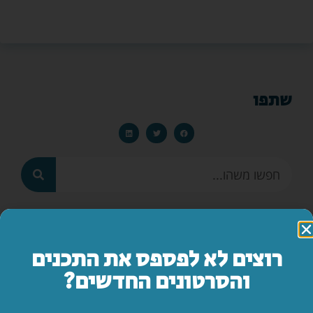
שתפו
מאמרים אחרונים
רוצים לא לפספס את התכנים
הילדים לפני הכול – סיפורו המופלא של יאנוש
והסרטונים החדשים?
קורצ'אק
לקריאת המאמר »