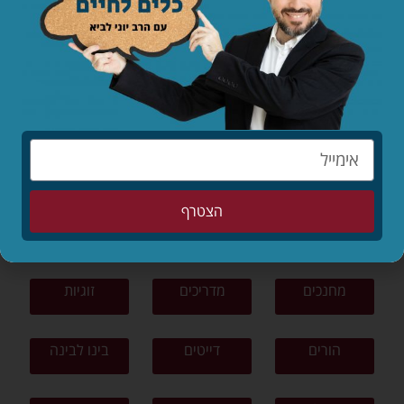
לקריאת המאמר »
לפי נושאים
תפילה
תורה ומצוות
צניעות
הצטרף
ציונות דתית
פרשת שבוע
סיפורים
מחנכים
מדריכים
זוגיות
הורים
דייטים
בינו לבינה