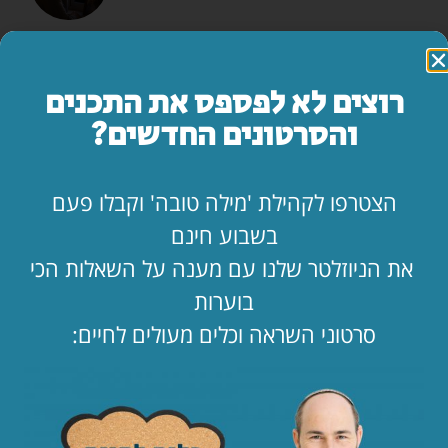
המדריך השלם: איך להרוס זוגיות בשבעה צעדים
לקריאת המאמר »
רוצים לא לפספס את התכנים
והסרטונים החדשים?
מה עושים ביום הצום?
לקריאת המאמר »
הצטרפו לקהילת 'מילה טובה' וקבלו פעם
בשבוע חינם
"אמא, יש משהו שאני חייב לספר לך…"
את הניוזלטר שלנו עם מענה על השאלות הכי
לקריאת המאמר »
בוערות
סרטוני השראה וכלים מעולים לחיים:
החופש כאן. בעלי שם. איך מחזיקים מעמד?!
לקריאת המאמר »
הילד קיבל ווטסאפ. מה עכשיו? 📱