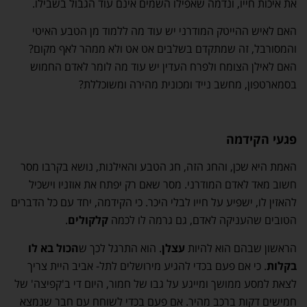
את איכות חייו, ונדמה שאפילו השמים אינם עוד הגבול בשבילו.
האם לאיש ההייטק המודרני יש עוד מה ללמוד מן הטבע האיטי
והמסורבל, זה שמתקדם בשלבים אט אט ולא ממהר לאף מקום?
האם לאילן הצומח ולפרח העדין יש עוד מה לומר לאדם החמוש
בסמארטפון, מחשב נייד ומכונית מהירה ומשוכללת?
פגעי הקידמה
האמת היא שכן, והחג הזה, חג הטבע והאילנות, נושא בקרבו מסר
חשוב מאד לאדם המודרני. מסר שאם רק יפתח את אוזניו וישכיל
להאזין לו, ישפיע על חייו לבלי היכר. כי הקידמה, יחד עם כל הדברים
הטובים שהעניקה לאדם, גם גרמה לו לכמה
קלקולים
.
הראשון שבהם הוא להיות
עצלן
. הוא התרגל לכך ש
הכול בא לו
בקלות
. כי אם פעם בכדי להגיע מירושלים לתל- אביב היית צריך
לצאת למסע ממושך ומייגע על גבו של חמור, היום די ב'קפיצה' של
חמישים דקות ברכב מהיר. אם פעם בכדי לשוחח עם חבר שנמצא