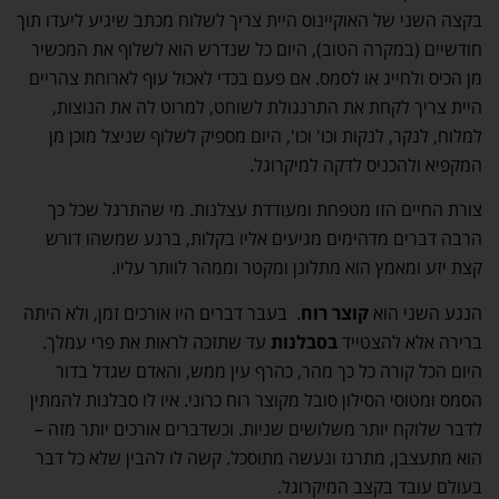
בקצה השני של האוקיינוס היית צריך לשלוח מכתב שיגיע ליעדו תוך
חודשיים (במקרה הטוב), היום כל שנדרש הוא לשלוף את המכשיר
מן הכיס ולחייג או לסמס. אם פעם בכדי לאכול עוף לארוחת צהריים
היית צריך לקחת את התרנגולת לשוחט, למרוט לה את הנוצות,
למלוח, לנקר, לנקות וכו' וכו', היום מספיק לשלוף שניצל מוכן מן
המקפיא ולהכניס לדקה למיקרוגל.
צורת החיים הזו מטפחת ומעודדת עצלנות. מי שהתרגל שכל כך
הרבה דברים מדהימים מגיעים אליו בקלות, ברגע שמשהו דורש
קצת יזע ומאמץ הוא מתלונן ומקטר וממהר לוותר עליו.
הנגע השני הוא
קוצר רוח
. בעבר דברים היו אורכים זמן, ולא היתה
ברירה אלא להצטייד
בסבלנות
עד שתזכה לראות את פרי עמלך.
היום הכל קורה כל כך מהר, כהרף עין ממש, והאדם שגדל בדור
הסמס ומטוסי הסילון סובל מקוצר רוח כרוני. איו לו סבלנות להמתין
לדבר שלוקח יותר משלושים שניות. וכשדברים אורכים יותר מזה –
הוא מתעצבן, מתרגז ונעשה מתוסכל. קשה לו להבין שלא כל דבר
בעולם עובד בקצב המיקרוגל.