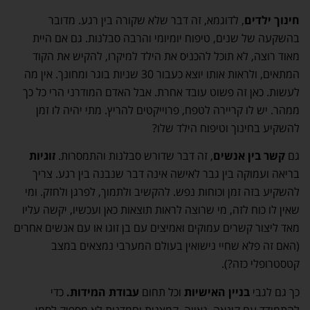
חינוך ילדים
, לדוגמא, זה דבר שלא שקורה בין רגע. מדובר
בהשקעה של שנים, טיפוח יומיומי והרבה סבלנות. גם אם היית
מאוד רוצה, לא תוכל להכניס את הילד למיקרו, להקיש את הקוד
המתאים, ולראות אותו יוצא כעבור 30 שניות בוגר ומחונך. אין מה
לעשות. כאן זה פשוט עובד אחרת. אבל האדם המודרני הרי כל כך
ממהר. יש לו קריירה לטפח, פרוייקטים להריץ. מתי יהיה לו זמן
להשקיע בחינוך וטיפוח הילד שלו?
גם
קשר בין אנשים
, זה דבר שדורש סבלנות והתמסרות.
זוגיות
בריאה ועמוקה בין גבר לאישה אינה דבר שנבנה בין רגע. צריך
להשקיע בזה זמן וכוחות נפש. להקשיב ולתמוך, לפרגן ולחזק. ומי
שאין לו כוח לזה, מי שרוצה לראות תוצאות כאן ועכשיו, יקשה עליו
מאד ליצור קשרים עמוקים ואמיצים עם בן זוגו או עם אנשים אחרים
(האם זה פלא שחיי נישואין בעולם המערבי נמצאים במצב
קטסטרופלי כזה?).
כך גם לגבי
בניין האישיות
וכל תחום
עבודת המידות.
כדי
להתמודד עם קינאה, גאווה, קמצנות וחמדנות לא מספיק לסמן