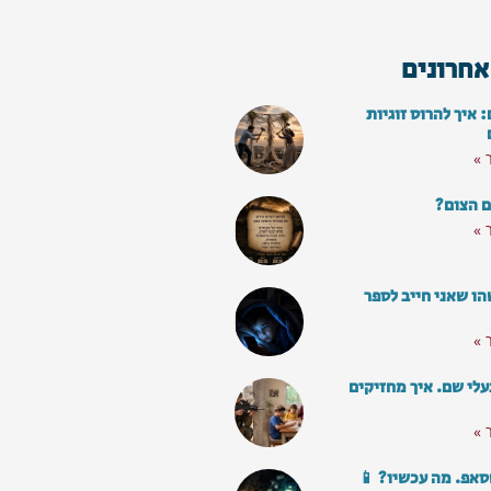
אחרונים
איך להרוס זוגיות
 »
ם הצום?
 »
ו שאני חייב לספר
 »
עלי שם. איך מחזיקים
 »
סאפ. מה עכשיו? 📱