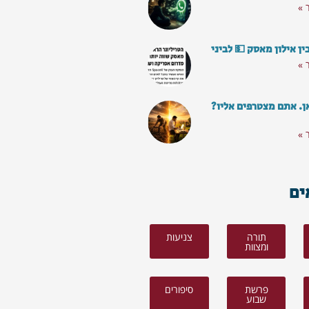
 »
ן אילון מאסק 💵 לביני
 »
ן. אתם מצטרפים אליו?
 »
ים
תורה
צניעות
ומצוות
פרשת
סיפורים
שבוע