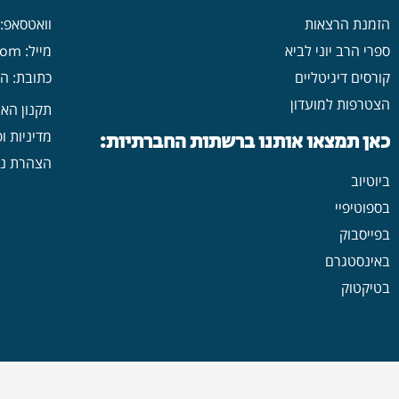
הזמנת הרצאות
וואטסאפ: 546702313
ספרי הרב יוני לביא
מייל: yonilavi10@gmail.com
קורסים דיגיטליים
כתובת: הרב יש
הצטרפות למועדון
תקנון הא
מדיניות ו
כאן תמצאו אותנו ברשתות החברתיות:
הצהרת נג
ביוטיוב
בספוטיפיי
בפייסבוק
באינסטגרם
בטיקטוק