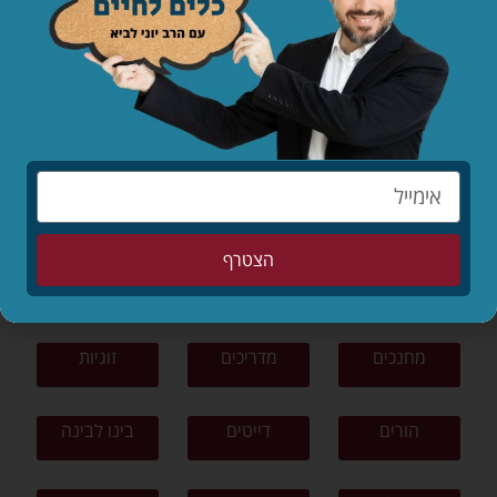
לקריאת המאמר »
לפי נושאים
תפילה
תורה ומצוות
צניעות
הצטרף
ציונות דתית
פרשת שבוע
סיפורים
מחנכים
מדריכים
זוגיות
הורים
דייטים
בינו לבינה