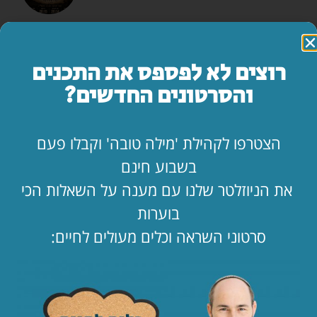
"אמא, יש משהו שאני חייב לספר לך…"
לקריאת המאמר »
רוצים לא לפספס את התכנים
והסרטונים החדשים?
החופש כאן. בעלי שם. איך מחזיקים מעמד?!
לקריאת המאמר »
הצטרפו לקהילת 'מילה טובה' וקבלו פעם
בשבוע חינם
הילד קיבל ווטסאפ. מה עכשיו? 📱
את הניוזלטר שלנו עם מענה על השאלות הכי
לקריאת המאמר »
בוערות
סרטוני השראה וכלים מעולים לחיים:
ההבדל הקטן בין אילון מאסק 💵 לביני
לקריאת המאמר »
העתיד כבר כאן. אתם מצטרפים אליו? 🚀