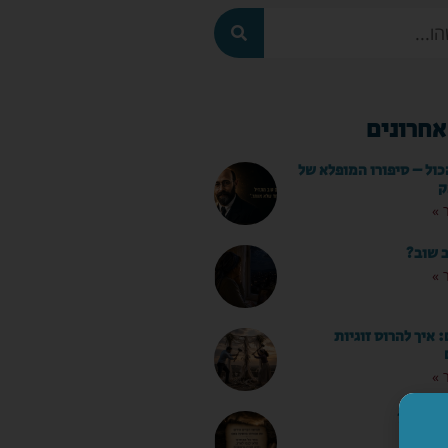
אחרונים
כול – סיפורו המופלא של
ק
 »
ב שוב?
 »
איך להרוס זוגיות
 »
ם הצום?
 »