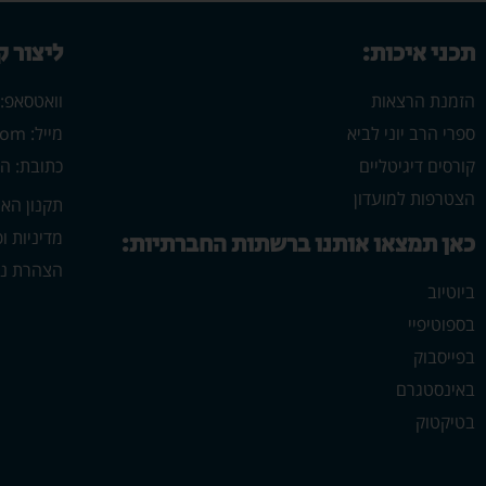
תכני איכות:
ליצור 
הזמנת הרצאות
וואטסאפ: 546702313
ספרי הרב יוני לביא
מייל: yonilavi10@gmail.com
קורסים דיגיטליים
כתובת: הרב יש
הצטרפות למועדון
תקנון הא
מדיניות ו
כאן תמצאו אותנו ברשתות החברתיות:
הצהרת נג
ביוטיוב
בספוטיפיי
בפייסבוק
באינסטגרם
בטיקטוק