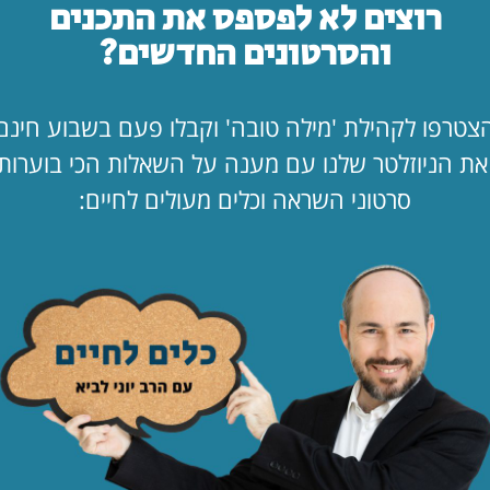
רוצים לא לפספס את התכנים
והסרטונים החדשים?
"אמא, יש משה
לך…"
לקריאת המאמר
צטרפו לקהילת 'מילה טובה' וקבלו פעם בשבוע חינם
החופש כאן. ב
ת הניוזלטר שלנו עם מענה על השאלות הכי בוערות
מעמד?!
סרטוני השראה וכלים מעולים לחיים:
לקריאת המאמר
הילד קיבל ווט
לקריאת המאמר
לפי נושא
תפילה