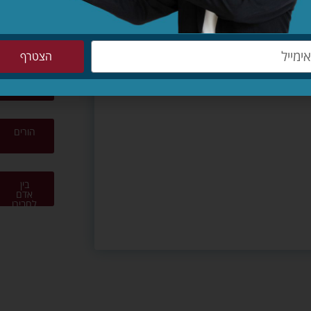
ציונות
דתית
הצטרף
מחנכים
הורים
בין
אדם
לחבירו