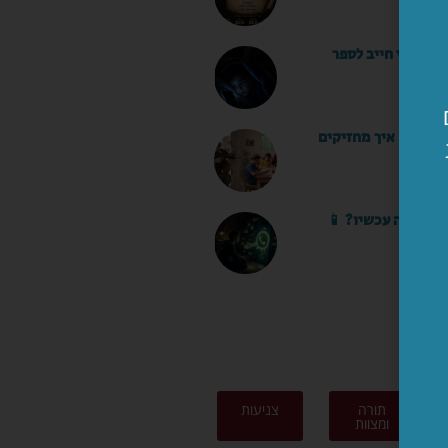
ו שאני חייב לספר
 »
עלי שם. איך מחזיקים
 »
סאפ. מה עכשיו? 📱
 »
ים
תורה
צניעות
ומצוות