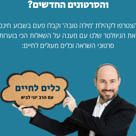
והסרטונים החדשים?
לך…"
לקריאת המאמר
החופש כאן. ב
צטרפו לקהילת 'מילה טובה' וקבלו פעם בשבוע חינם
מעמד?!
ת הניוזלטר שלנו עם מענה על השאלות הכי בוערות
לקריאת המאמר
סרטוני השראה וכלים מעולים לחיים:
הילד קיבל ווט
לקריאת המאמר
לפי נושא
תפילה
ציונות
דתית