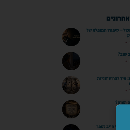
אחרונים
כול – סיפורו המופלא של
ק
 »
ב שוב?
 »
איך להרוס זוגיות
 »
ם הצום?
 »
ו שאני חייב לספר