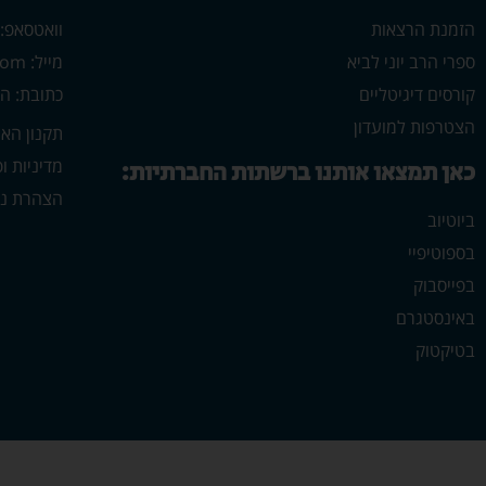
הזמנת הרצאות
וואטסאפ: 546702313
ספרי הרב יוני לביא
מייל: yonilavi10@gmail.com
קורסים דיגיטליים
כתובת: הרב יש
הצטרפות למועדון
תקנון הא
מדיניות ו
כאן תמצאו אותנו ברשתות החברתיות:
הצהרת נג
ביוטיוב
בספוטיפיי
בפייסבוק
באינסטגרם
בטיקטוק