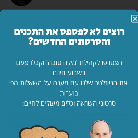
המדריך השלם: איך להרוס זוגיות בשבעה צעדים
לקריאת המאמר »
רוצים לא לפספס את התכנים
והסרטונים החדשים?
מה עושים ביום הצום?
לקריאת המאמר »
הצטרפו לקהילת 'מילה טובה' וקבלו פעם
בשבוע חינם
"אמא, יש משהו שאני חייב לספר לך…"
את הניוזלטר שלנו עם מענה על השאלות הכי
לקריאת המאמר »
בוערות
סרטוני השראה וכלים מעולים לחיים:
החופש כאן. בעלי שם. איך מחזיקים מעמד?!
לקריאת המאמר »
הילד קיבל ווטסאפ. מה עכשיו? 📱