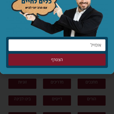
לקריאת המאמר »
לפי נושאים
תפילה
תורה ומצוות
צניעות
הצטרף
ציונות דתית
פרשת שבוע
סיפורים
מחנכים
מדריכים
זוגיות
הורים
דייטים
בינו לבינה