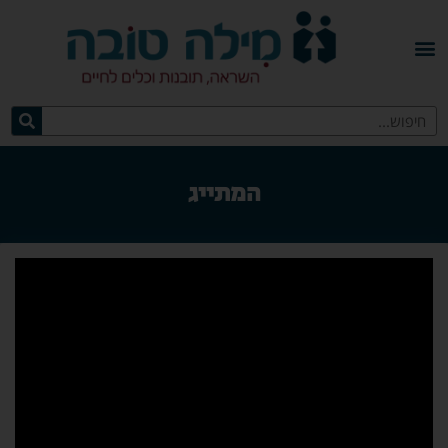
המתייג