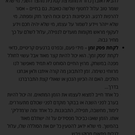
להביא לאובדן כדור ולמתפרצת קטלנית מהצד השני. מי שלא
שומר טוב עלול לחטוף שלשה כואבת. גם בחיים – אסור
להרפות לרגע. הניסיונות רבים וכוח היצר חזק ומפתה. מי
שלא ייזהר ויידע לשמור על עצמו, מי שלא יהיה חכם וידע
לעקוף מראש מקומות מועדים לנפילה, עלול לשלם על כך
מחיר גבוה.
לקחת פסק זמן
– מידי פעם, ובפרט ברגעים קריטיים, כדאי
לקחת 'פסק זמן'. הוא יכול להיות קצר מאוד אבל עשוי לחולל
מפנה במשחק. מרוץ החיים הסוחט לא תמיד מאפשר לנו
מרווחי נשימה. זמן להתבונן מה קורה איתנו ולאן אנחנו
הולכים. האם זה הכיוון הנכון או שאולי קצת התברברנו
בדרך…
כל אחד חייב למצוא לעצמו את הזמן המתאים. זה יכול להיות
בערב לפני השנה או בבוקר מוקדם לפני שכולם מתעוררים.
לימוד, מחשבה, תפילה, התבוננות. כל אחד ומה ש'מדליק'
אותו. הזמן שאנו כביכול מפסידים על זה ישתלם מאוד
בהמשך. מי שלא ידאג להטעין כל יום את הסוללה שלו, עלול
לגלות פתאום מרוּקן ויבש…