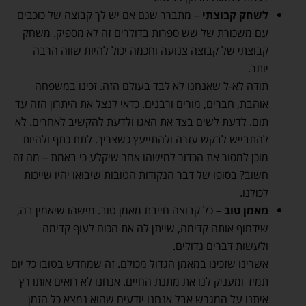
לשחק קבוצתי
– מתברר שגם אם יש לך קבוצה של כוכבים
עם משכורת של שש ספרות בדולרים זה לא מספיק. משחק
קבוצתי של קבוצה צנועה וחכמה יכול להיות שווה הרבה
יותר.
תודה לא-ל שאנחנו לא לבד בעולם הזה. זכינו במשפחה
אוהבת, חברים, מורים ורבנים. כדאי לנצל את היתרון הזה עד
תום. לדעת לשים בצד את האגו ולדעת להקשיב לאחרים. לא
להתבייש לבקש עזרה ולהתייעץ כשצריך. לתת כתף ולהיות
מוכן למסור את הכדור למישהו אחר שיקלע כי באמת – מה זה
חשוב? בסופו של דבר הנקודות הטובות שיבואו יהיו שייכות
לכולנו.
מאמן טוב
– כל קבוצה חייבת מאמן טוב. מישהו שיאמין בה,
שידחוף אותה קדימה, שייתן לה את הכוח לעוף קדימה
ולעשות דברים גדולים.
אשרינו שזכינו במאמן הגדול מכולם. זה שמחדש בטובו כל יום
תמיד ומעניק לנו את מתנת החיים. אנחנו לא רואים אותו רץ
איתנו על המגרש אבל אנחנו יודעים שהוא נמצא כל הזמן