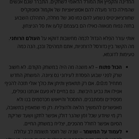
המדינה והקפיץ את המורל הלאומי לשחקים. התברר שגם אנשים
שהמילה כדור מעלה להם אסוציאציות של אקמול וסופוקליס
שחורציאניטיס נשמע להם כמו סוג של מחלה, התהלכו השבוע
בחזה נפוח מגאווה כאילו הם בעצמם קלעו את סל הניצחון.
אותי עורר הפלא הגדול לכמה מחשבות דווקא על
העולם הרוחני
.
מה הקשר בין כדורסל לרוחניות, אתם תמהים? ובכן, הנה כמה
טעימות לדוגמא.
הכול פתוח
– לא משנה מה היה במשחק הקודם. לא חשוב
שרק לפני שבוע הפסדת לעירוני נס ציונה. המשחק החדש
מתחיל מ:0:0. אם רק תתאמץ ותיתן את כולך אולי תזכה להניף
אפילו את גביע היבשת. גם בחיים לא פעם אנחנו נופלים,
מפסידים ומסתבכים. התסכול והייאוש מכרסמים בנו ולא
מאפשרים להמשיך הלאה ולהצליח. רק מי שמאמין בתשובה,
רק מי שיודע שכל זמן שהנר דולק אפשר לתקן ושעד שריקת
הסיום אפשר לחולל מהפכים, יצליח במשחק החיים.
לעמוד על המשמר
– שניה של חוסר תשומת לב עלולה