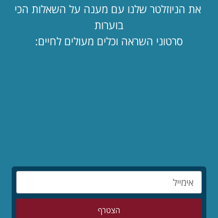
שתפו
את הניוזלטר שלנו עם מענה על השאלות הכי
בוערות
סרטוני השראה וכלים מעולים לחיים:
מאמרים אחרונים
הילדים לפני הכול – סיפורו המופלא של יאנוש
קורצ'אק
לקריאת המאמר »
מותר לי לאהוב שוב?
לקריאת המאמר »
הצטרף
המדריך השלם: איך להרוס זוגיות בשבעה צעדים