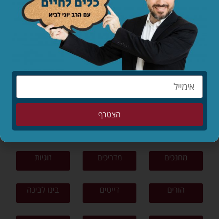
לקריאת המאמר »
לפי נושאים
תפילה
תורה ומצוות
צניעות
הצטרף
ציונות דתית
פרשת שבוע
סיפורים
מחנכים
מדריכים
זוגיות
הורים
דייטים
בינו לבינה