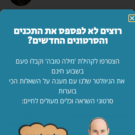
המדריך השלם: איך להרוס זוגיות בשבעה צעדים
לקריאת המאמר »
רוצים לא לפספס את התכנים
והסרטונים החדשים?
מה עושים ביום הצום?
לקריאת המאמר »
הצטרפו לקהילת 'מילה טובה' וקבלו פעם
בשבוע חינם
"אמא, יש משהו שאני חייב לספר לך…"
את הניוזלטר שלנו עם מענה על השאלות הכי
לקריאת המאמר »
בוערות
סרטוני השראה וכלים מעולים לחיים:
החופש כאן. בעלי שם. איך מחזיקים מעמד?!
לקריאת המאמר »
הילד קיבל ווטסאפ. מה עכשיו? 📱