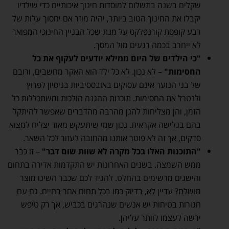
שקלים בשנה בתשלום למוסדות חינוך איכותיים כדי שילדיו
יקבלו את החינוך הטוב ביותר, יהיה מוזר אם יחסוך עלות של
רבע קופסת קורנפלקס על מנת שכל הבניין החינוכי המפואר
לא ייחרב בכמה רגעים מול המסך.
"כי הילדים של היום ממילא יודעים לעקוף את כל
החסימות"
– לא נכון. לא כל ילד הוא האקר מחשבים, ורובם
של בני הנוער אינם עסוקים באובססיביות בניסיון לפרוץ
ולנטרל את החסימות. תוכנות ההגנה הולכות ומשתכללות כל
הזמן, והן מצליחות להגן מהרבה מהדברים שאפשר להיתקל
בהם בגלישה אקראית. נכון שמי שיתעקש מאוד יצליח למצוא
סדקים, אך זה לא פוטר אותנו מהחובה לעזור לכל השאר.
"התוכנות האלו בכל מקרה לא שוות שום דבר"
– זו כבר
ממש השמצה. בשנים האחרונות יש התקדמות אדירה בתחום
והישגים מרשימים בהחלט. להגיד לכם שכבר השיגו מוצר
מושלם? עדיין לא, בדיוק כמו בכל תחום אחר בחיים. גם עם
חגורות בטיחות יש אנשים שנהרגים בכביש, אך רק טיפש
ירשה לעצמו לוותר עליהן.