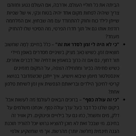
הביתה את כל חוליי העולם. אדרבה, אם העולם נגוע ומזוהם
צריך שיהיה לפחות מקום אחד יהיה בטוח ונקי, אי של שפיות
שייתן לילד כוח וחוזק להתמודד עם מה שבחוץ. אם המלחמה
רודפת אותו גם אל תוך חדרו הפרטי, מה הסיכוי שלו להחזיק
מעמד?
"כי לא היה לי זמן לסדר את זה"
– כלל בחיים: לְמַה שחשוב
מוצאים זמן. כשיש כאב מציק בשיניים מסדרים באופן מיידי
תור דחוף, גם אם זה כרוך במאמץ או דחיה של דברים אחרים.
כשיש סתימה בכיור ומתחילה הצפה, על המקום מזמינים
אינסטלטור מיומן שיבוא ויושיע. איך ייתכן שכשמדובר בנושא
קריטי לחינוך הילדים ובריאותם הנפשית אין זמן לשיחת טלפון
אחת?
"כי זה עולה כסף"
– ברוכים הבאים לעולם! מה לעשות אבל
ביקום שלנו כל דבר בעל ערך עולה כסף. אנחנו משלמים על
דלק, מים וחשמל, כמו גם על בילויים ופינוקים. רק אוויר זה
בחינם. מי שבכל זאת לא מוכן להוציא גרוש יוכל להוריד תוכנת
הגנה חינמית (חלשה יותר) מהרשת. אך מי שמשקיע אלפי