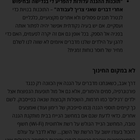
"תוכנות ההגנה עלולות להפריע לי בגלישה ובחיפוש
אחרי דברים שאני צריך לעבודה"
– התוכנות בנויות כדי
לנטרל תכנים פסולים ולא אתרים מקצועיים, כלכליים
ועסקיים. אם יש בעיה נקודתית אפשר יהיה לפתור אותה
בפניה אל הספק. בכל אופן גם אם זה יקרה לפעמים, האם כדי
להגן על הילדים שלנו מדברים איומים לא שווה לנו לשלם
מחיר של חוסר נוחות זמנית?
לא במקום החינוך
דרך אגב, כשאנחנו מדברים על הגנה אין הכוונה רק כנגד
פורנוגרפיה, סמים והימורים, אלא גם אל מול תופעות הנפוצות אצל
ילדים 'רגילים' כמו חרמות, השפלות וקבוצות שנאה בפייסבוק. לשם
כך קיימים תוספי הגנה (כמו סייפבוק של רימון ועוד) ואמצעים
אחרים. כדאי לדעת שגם אם במחשב הנייח בבית מותקנת הגנה
טובה, המחשב הנייד הגולש על רשת אלחוטית (Wi-Fi) חשוף
להכול בעודו יושב על הרשת של השכן… שלא לדבר על עולם
הסמארטפונים שרובם פרוצים לגמרי ותוכנות החסימה הרגילות אינן