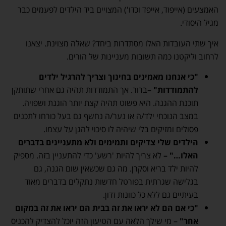
האמצעים (אייפוד, אייפד וכדו') המצויים ביד הילדים לפעמים כבר
מגיל היסודי.
איך שתי העובדות האלו מסתדרות ביחד? שאלה מצוינת. יצאנו
לרחוב וליקטנו כמה תשובות מעניינות של הורים.
"כי אנחנו מאמינים בחינוך וצריך להרגיל ילדים
להתמודדות"
–ברור. אך התמודדות תהיה גם אחרי שתותקן
תוכנת ההגנה. היא פשוט תהיה קצת יותר הוגנת ושפויה.
במצב הנוכחי ילד/ה או נער/ה נחשף גם בעל כורחו לתכנים
פסולים ומזיקים בלי שיהיה לו סיכוי להגן על עצמו.
הילדים שלי צדיקים ותמימים ולא מתעניינים בדברים
האלו…" –
לא צריך להיות 'רשע' כדי להתעניין בזה. מספיק
להיות ילד בריא וסקרן. מה גם שכשאין שום הגנה, גם
בגלישה שגרתית בפורטל חדשות נתקלים בדברים מאוד
בעיתיים גם ללא כל כוונות זדון.
"כי אם הם לא יראו את זה בבית הם יראו את זה במקום
אחר"
– מי שילך הלאה עם הטיעון הזה יוכל להצדיק להכניס