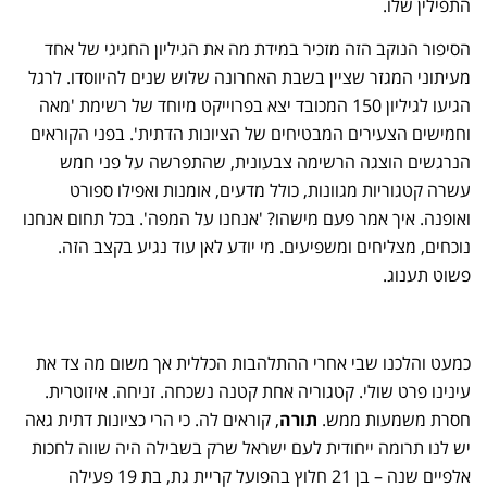
התפילין שלו.
הסיפור הנוקב הזה מזכיר במידת מה את הגיליון החגיגי של אחד
מעיתוני המגזר שציין בשבת האחרונה שלוש שנים להיווסדו. לרגל
הגיעו לגיליון 150 המכובד יצא בפרוייקט מיוחד של רשימת 'מאה
וחמישים הצעירים המבטיחים של הציונות הדתית'. בפני הקוראים
הנרגשים הוצגה הרשימה צבעונית, שהתפרשה על פני חמש
עשרה קטגוריות מגוונות, כולל מדעים, אומנות ואפילו ספורט
ואופנה. איך אמר פעם מישהו? 'אנחנו על המפה'. בכל תחום אנחנו
נוכחים, מצליחים ומשפיעים. מי יודע לאן עוד נגיע בקצב הזה.
פשוט תענוג.
כמעט והלכנו שבי אחרי ההתלהבות הכללית אך משום מה צד את
עינינו פרט שולי. קטגוריה אחת קטנה נשכחה. זניחה. איזוטרית.
חסרת משמעות ממש.
תורה
, קוראים לה. כי הרי כציונות דתית גאה
יש לנו תרומה ייחודית לעם ישראל שרק בשבילה היה שווה לחכות
אלפיים שנה – בן 21 חלוץ בהפועל קריית גת, בת 19 פעילה