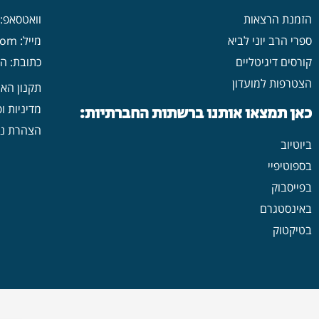
הזמנת הרצאות
וואטסאפ: 546702313
ספרי הרב יוני לביא
מייל: yonilavi10@gmail.com
קורסים דיגיטליים
כתובת: הרב יש
הצטרפות למועדון
תקנון הא
מדיניות ו
כאן תמצאו אותנו ברשתות החברתיות:
הצהרת נג
ביוטיוב
בספוטיפיי
בפייסבוק
באינסטגרם
בטיקטוק