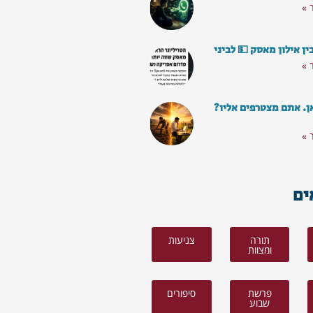
 »
ן אילון מאסק 💵 לביני
 »
ן. אתם מצטרפים אליו?
 »
ים
תורה
צניעות
ומצוות
פרשת
סיפורים
שבוע