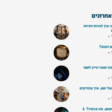
אחרונים
איך להרוס זוגיות
 »
ם הצום?
 »
ו שאני חייב לספר
 »
עלי שם. איך מחזיקים
 »
סאפ. מה עכשיו? 📱