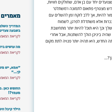
צועדים יחד עם בן אדם, שחולקים חוויות,
חדש מצטרף פתאום לתמונה ו'משתלט'
מאמרים 
ור להיות, אך ללב לוקח זמן להשלים עם
רות אלא משתדלת לפרגן, לשמוח
המדריך השלם: 
לך וכך היא תוכל להיות יותר מתחשבת
בשבעה צעדים
 שהיה ביניכן הולך להשתנות, אבל אחרי
לקריאת המאמר
 החדש, היא תהיה יותר פנויה לתת מקום
מה עושים ביו
לקריאת המאמר
תך?…
"אמא, יש משה
לך…"
לקריאת המאמר
החופש כאן. ב
מעמד?!
לקריאת המאמר
רוצים לא לפספס את התכנים
הילד קיבל ווט