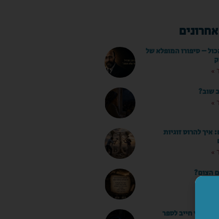
אחרונים
כול – סיפורו המופלא של
ק
 »
ב שוב?
 »
איך להרוס זוגיות
 »
ם הצום?
 »
ו שאני חייב לספר