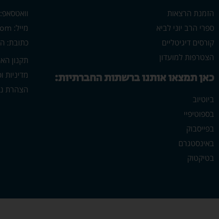
הזמנת הרצאות
וואטסאפ: 546702313
ספרי הרב יוני לביא
מייל: yonilavi10@gmail.com
קורסים דיגיטליים
כתובת: הרב יש
הצטרפות למועדון
תקנון הא
מדיניות ו
כאן תמצאו אותנו ברשתות החברתיות:
הצהרת נג
ביוטיוב
בספוטיפיי
בפייסבוק
באינסטגרם
בטיקטוק