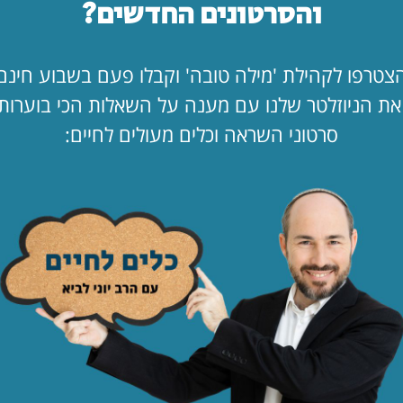
והסרטונים החדשים?
לך…"
לקריאת המאמר
החופש כאן. ב
צטרפו לקהילת 'מילה טובה' וקבלו פעם בשבוע חינם
מעמד?!
ת הניוזלטר שלנו עם מענה על השאלות הכי בוערות
לקריאת המאמר
סרטוני השראה וכלים מעולים לחיים:
הילד קיבל ווט
לקריאת המאמר
לפי נושא
תפילה
ציונות
דתית