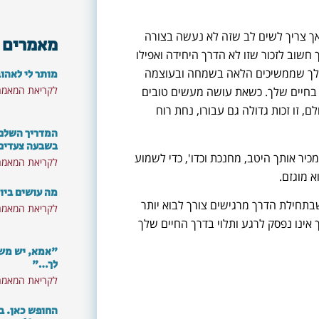
אך צריך לשים לב שזה לא נעשה בצורה
מאמרים 
 חשוב לזכור שזו לא הדרך היחידה ואפילו
 שלך שממשיכים הלאה בשמחה ובעוצמה
מותר לי לאהו
לקריאת המאמר
בחיים שלך. כשאת עושה מעשים טובים
, זו זכות גדולה גם עבורו, נחת רוח
המדריך השלם: 
בשבעה צעדים
יר אותך היטב, מחנכת וכדו', כדי לשמוע
לקריאת המאמר
 מוגזם.
מה עושים ביו
בתחילת הדרך מרגישים צורך לבוא יותר
לקריאת המאמר
ינו נפסק לרגע ותלוי בדרך החיים שלך
"אמא, יש משה
לך…"
לקריאת המאמר
רוצים לא לפספס את התכנים
החופש כאן. ב