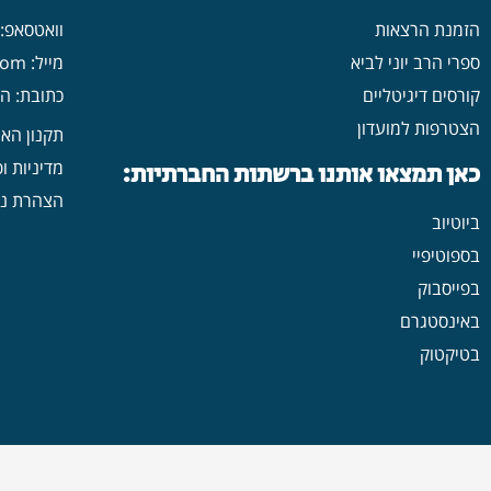
הזמנת הרצאות
וואטסאפ: 546702313
ספרי הרב יוני לביא
מייל: yonilavi10@gmail.com
קורסים דיגיטליים
כתובת: הרב יש
הצטרפות למועדון
תקנון הא
מדיניות ו
כאן תמצאו אותנו ברשתות החברתיות:
הצהרת נג
ביוטיוב
בספוטיפיי
בפייסבוק
באינסטגרם
בטיקטוק