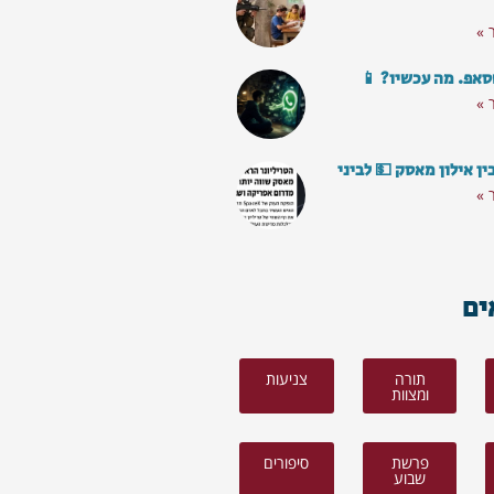
 »
סאפ. מה עכשיו? 📱
 »
ן אילון מאסק 💵 לביני
 »
ים
תורה
צניעות
ומצוות
פרשת
סיפורים
שבוע