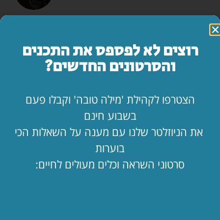
המדריך השלם: איך להרוס זוגיות בשבעה צעדים
לקריאת המאמר »
רוצים לא לפספס את התכנים
והסרטונים החדשים?
מה עושים ביום הצום?
לקריאת המאמר »
הצטרפו לקהילת 'מילה טובה' וקבלו פעם
בשבוע חינם
"אמא, יש משהו שאני חייב לספר לך…"
את הניוזלטר שלנו עם מענה על השאלות הכי
לקריאת המאמר »
בוערות
סרטוני השראה וכלים מעולים לחיים:
החופש כאן. בעלי שם. איך מחזיקים מעמד?!
לקריאת המאמר »
הילד קיבל ווטסאפ. מה עכשיו? 📱