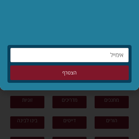
לקריאת המאמר »
לפי נושאים
תפילה
תורה ומצוות
צניעות
הצטרף
ציונות דתית
פרשת שבוע
סיפורים
מחנכים
מדריכים
זוגיות
הורים
דייטים
בינו לבינה