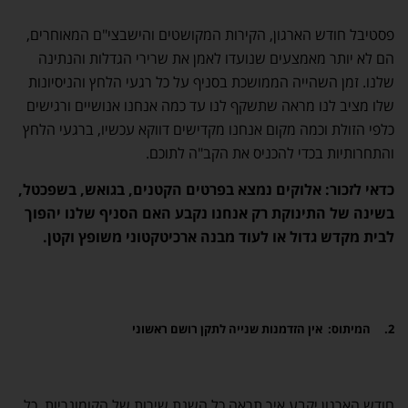
פסטיבל חודש הארגון, הקירות המקושטים והישבצי"ם המאוחרים,
הם לא יותר מאמצעים שנועדו לאמן את שרירי הגדלות והנתינה
שלנו. זמן השהייה הממושכת בסניף על כל רגעי הלחץ והניסיונות
שלו מציב לנו מראה שתשקף לנו עד כמה אנחנו אנושיים ורגישים
כלפי הזולת וכמה מקום אנחנו מקדישים דווקא עכשיו, ברגעי הלחץ
והתחרותיות בכדי להכניס את הקב"ה לתוכם.
כדאי לזכור: אלוקים נמצא בפרטים הקטנים, בגואש, בשפכטל,
בשינה של התינוקת רק אנחנו נקבע האם הסניף שלנו יהפוך
לבית מקדש גדול או לעוד מבנה ארכיטקטוני משופץ וקטן.
2.
המיתוס: אין הזדמנות שנייה לתקן רושם ראשוני
חודש הארגון יקבע איך תראה כל השנת שירות של הקומונריות. כל