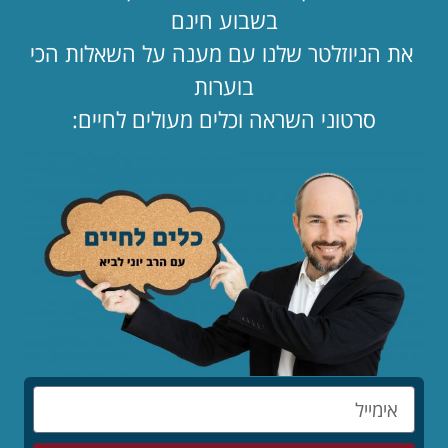
העתיד כבר כאן. אתם מצטרפים אליו? 🚀
בשבוע חינם
לקריאת המאמר »
את הניוזלטר שלנו עם מענה על השאלות הכי
בוערות
סרטוני השראה וכלים מעולים לחיים:
לפי נושאים
תפילה
תורה ומצוות
צניעות
ציונות דתית
פרשת שבוע
סיפורים
מחנכים
מדריכים
זוגיות
הורים
דייטים
בינו לבינה