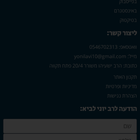
בפייסבוק
באינסטגרם
בטיקטוק
ליצור קשר:
וואטסאפ: 0546702313
מייל: yonilavi10@gmail.com
כתובת: הרב ישעיהו משורר 20/4 פתח תקווה
תקנון האתר
מדיניות ופרטיות
הצהרת נגישות
הודעה לרב יוני לביא: