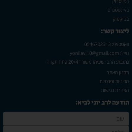
בפייסבוק
באינסטגרם
בטיקטוק
ליצור קשר:
וואטסאפ: 0546702313
מייל: yonilavi10@gmail.com
כתובת: הרב ישעיהו משורר 20/4 פתח תקווה
תקנון האתר
מדיניות ופרטיות
הצהרת נגישות
הודעה לרב יוני לביא: