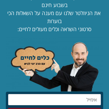
הילד קיבל ווטסאפ. מה עכשיו? 📱
בשבוע חינם
לקריאת המאמר »
את הניוזלטר שלנו עם מענה על השאלות הכי
בוערות
סרטוני השראה וכלים מעולים לחיים:
לפי נושאים
תפילה
תורה ומצוות
צניעות
ציונות דתית
פרשת שבוע
סיפורים
מחנכים
מדריכים
זוגיות
הורים
דייטים
בינו לבינה